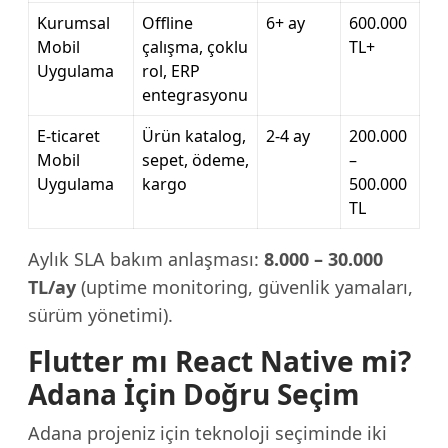
Kurumsal
Offline
6+ ay
600.000
Mobil
çalışma, çoklu
TL+
Uygulama
rol, ERP
entegrasyonu
E-ticaret
Ürün katalog,
2-4 ay
200.000
Mobil
sepet, ödeme,
–
Uygulama
kargo
500.000
TL
Aylık SLA bakım anlaşması:
8.000 – 30.000
TL/ay
(uptime monitoring, güvenlik yamaları,
sürüm yönetimi).
Flutter mı React Native mi?
Adana İçin Doğru Seçim
Adana projeniz için teknoloji seçiminde iki