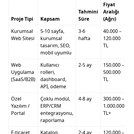
Fiyat
Tahmini
Aralığı
Proje Tipi
Kapsam
Süre
(Ağrı)
Kurumsal
5-10 sayfa,
3-6
40.000 –
Web Sitesi
kurumsal
hafta
120.000
tasarım, SEO,
TL
mobil uyumlu
Web
Kullanıcı
2-5 ay
150.000 –
Uygulama
rolleri,
500.000
(SaaS/B2B)
dashboard,
TL
API, ödeme
Özel
Çoklu modül,
4-8 ay
300.000 –
Yazılım /
ERP/CRM
1.000.000
Portal
entegrasyonu,
TL+
raporlama
E-ticaret
Katalog,
2-4 ay
120.000 –