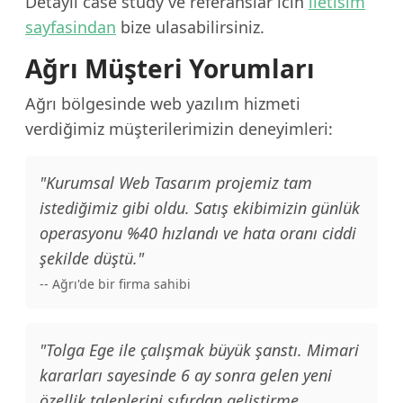
Detaylı case study ve referanslar icin
iletisim
sayfasindan
bize ulasabilirsiniz.
Ağrı Müşteri Yorumları
Ağrı bölgesinde web yazılım hizmeti
verdiğimiz müşterilerimizin deneyimleri:
"Kurumsal Web Tasarım projemiz tam
istediğimiz gibi oldu. Satış ekibimizin günlük
operasyonu %40 hızlandı ve hata oranı ciddi
şekilde düştü."
-- Ağrı'de bir firma sahibi
"Tolga Ege ile çalışmak büyük şanstı. Mimari
kararları sayesinde 6 ay sonra gelen yeni
özellik taleplerini sıfırdan geliştirme