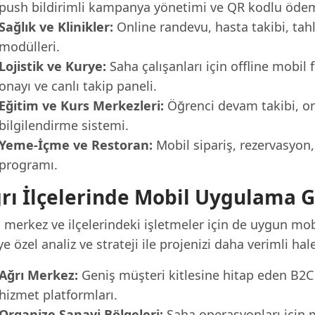
push bildirimli kampanya yönetimi ve QR kodlu öde
Sağlık ve Klinikler:
Online randevu, hasta takibi, tahl
modülleri.
Lojistik ve Kurye:
Saha çalışanları için offline mobil
onayı ve canlı takip paneli.
Eğitim ve Kurs Merkezleri:
Öğrenci devam takibi, onl
bilgilendirme sistemi.
Yeme-İçme ve Restoran:
Mobil sipariş, rezervasyo
programı.
rı İlçelerinde Mobil Uygulama G
ı merkez ve ilçelerindeki işletmeler için de uygun m
ye özel analiz ve strateji ile projenizi daha verimli hal
Ağrı Merkez:
Geniş müşteri kitlesine hitap eden B2C 
hizmet platformları.
Organize Sanayi Bölgeleri:
Saha operasyonları için m