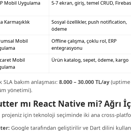
P Mobil Uygulama
5-7 ekran, giriş, temel CRUD, Fireba
a Karmaşıklık
Sosyal özellikler, push notification,
ödeme
rumsal Mobil
Offline çalışma, çoklu rol, ERP
gulama
entegrasyonu
icaret Mobil
Ürün katalog, sepet, ödeme, kargo
gulama
ık SLA bakım anlaşması:
8.000 – 30.000 TL/ay
(uptime 
üm yönetimi).
utter mı React Native mi? Ağrı İ
 projeniz için teknoloji seçiminde iki ana cross-platf
ter:
Google tarafından geliştirilir ve Dart dilini kulla