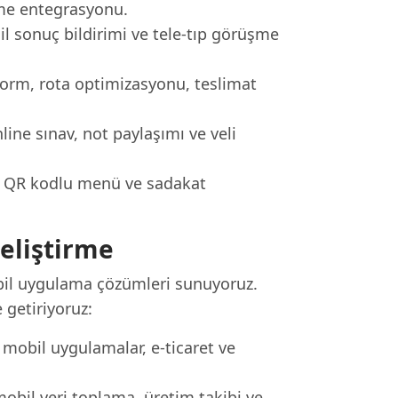
me entegrasyonu.
il sonuç bildirimi ve tele-tıp görüşme
 form, rota optimizasyonu, teslimat
ine sınav, not paylaşımı ve veli
n, QR kodlu menü ve sadakat
eliştirme
obil uygulama çözümleri sunuyoruz.
e getiriyoruz:
mobil uygulamalar, e-ticaret ve
obil veri toplama, üretim takibi ve