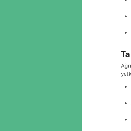
Ta
Ağr
yetk