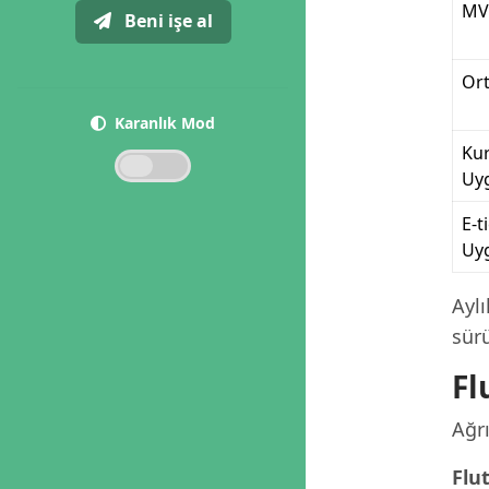
MV
Beni işe al
Ort
Karanlık Mod
Ku
Uy
E-t
Uy
Ayl
sür
Fl
Ağrı
Flut