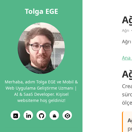
Tolga EGE
A
Ağrı
Ağrı
Ana 
Ağ
Merhaba, adım Tolga EGE ve Mobil &
Crea
Web Uygulama Geliştirme Uzmanı |
sürd
AI & SaaS Developer. Kişisel
websiteme hoş geldiniz!
ölçe
A
p