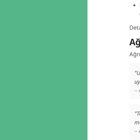
Deta
Ağ
Ağrı
"U
uy
--
"T
ma
--