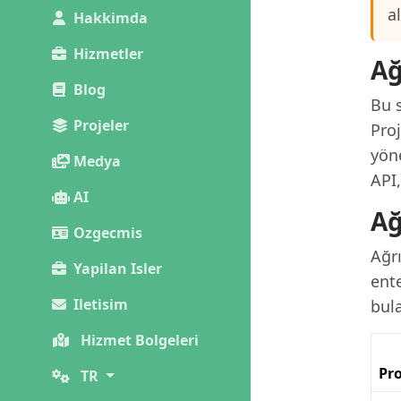
a
Hakkimda
Hizmetler
Ağ
Blog
Bu s
Projeler
Pro
yöne
Medya
API,
AI
Ağ
Ozgecmis
Ağr
Yapilan Isler
ente
Iletisim
bula
Hizmet Bolgeleri
Pro
TR