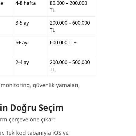
se
4-8 hafta
80.000 – 200.000
TL
3-5 ay
200.000 – 600.000
TL
6+ ay
600.000 TL+
2-4 ay
200.000 – 500.000
TL
monitoring, güvenlik yamaları,
çin Doğru Seçim
orm çerçeve öne çıkar:
nır. Tek kod tabanıyla iOS ve