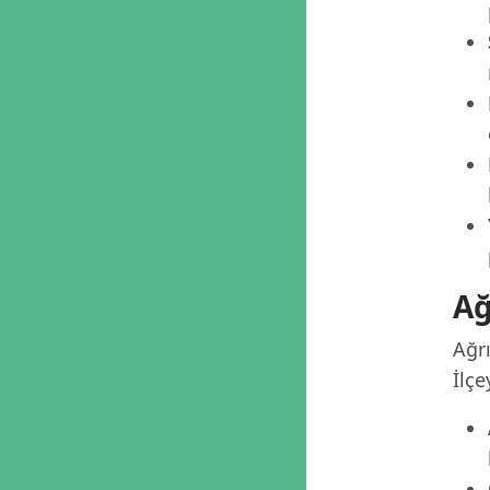
Ağ
Ağr
İlçe