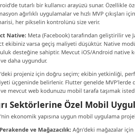
oid'de tutarlı bir kullanıcı arayüzü sunar. Özellikle öz
asyon ağırlıklı uygulamalar ve hızlı MVP çıkışları için 
risi, her pikselin kontrolünü size verir.
ct Native:
Meta (Facebook) tarafından geliştirilir ve 
t ekibiniz varsa geçiş maliyeti düşüktür. Native modül
luluk desteğine sahiptir. Mevcut iOS/Android native
ive daha uygundur.
'deki projeniz için doğru seçim; ekibin yetkinliği, p
yeti üçgeninde belirlenir. Flutter genelde MVP'lerde 
ive mevcut web kodunuzu mobil tarafa taşımak istediğ
rı Sektörlerine Özel Mobil Uyg
ı'nin ekonomik yapısına uygun mobil uygulama projeler
Perakende ve Mağazacılık:
Ağrı'deki mağazalar için