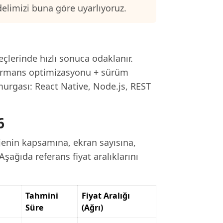
delimizi buna göre uyarlıyoruz.
reçlerinde hızlı sonuca odaklanır.
rformans optimizasyonu + sürüm
murgası: React Native, Node.js, REST
6
jenin kapsamına, ekran sayısına,
Aşağıda referans fiyat aralıklarını
Tahmini
Fiyat Aralığı
Süre
(Ağrı)