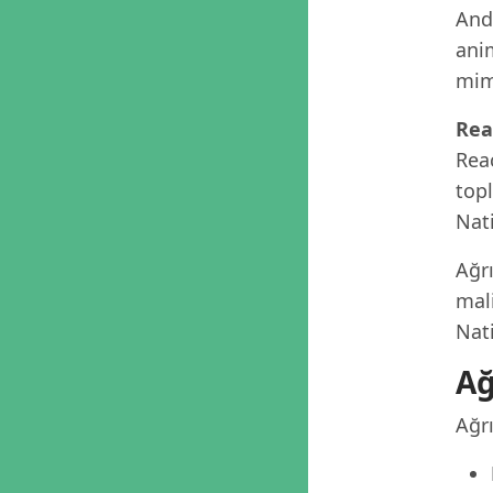
Andr
anim
mima
Rea
Reac
top
Nat
Ağrı
mali
Nat
Ağ
Ağr