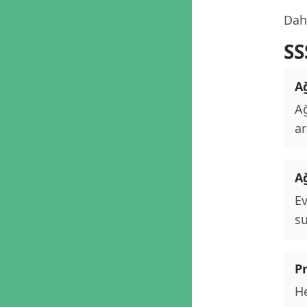
Daha
SS
Ağ
Ağ
ar
A
Ev
su
P
He