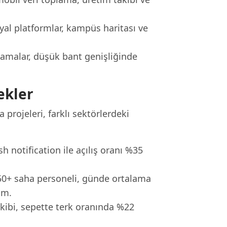
al platformlar, kampüs haritası ve
lamalar, düşük bant genişliğinde
ekler
rojeleri, farklı sektörlerdeki
 notification ile açılış oranı %35
50+ saha personeli, günde ortalama
im.
kibi, sepette terk oranında %22