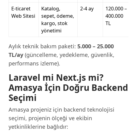
E-ticaret
Katalog,
2-4 ay
120.000 –
Web Sitesi
sepet, ödeme,
400.000
kargo, stok
TL
yönetimi
Aylık teknik bakım paketi:
5.000 – 25.000
TL/ay
(güncelleme, yedekleme, güvenlik,
performans izleme).
Laravel mi Next.js mi?
Amasya İçin Doğru Backend
Seçimi
Amasya projeniz için backend teknolojisi
seçimi, projenin ölçeği ve ekibin
yetkinliklerine bağlıdır: