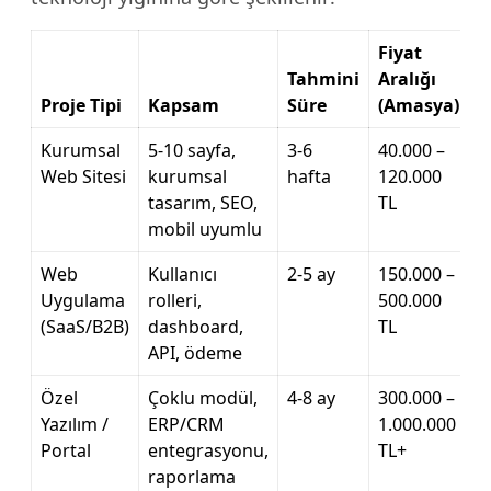
Fiyat
Tahmini
Aralığı
Proje Tipi
Kapsam
Süre
(Amasya)
Kurumsal
5-10 sayfa,
3-6
40.000 –
Web Sitesi
kurumsal
hafta
120.000
tasarım, SEO,
TL
mobil uyumlu
Web
Kullanıcı
2-5 ay
150.000 –
Uygulama
rolleri,
500.000
(SaaS/B2B)
dashboard,
TL
API, ödeme
Özel
Çoklu modül,
4-8 ay
300.000 –
Yazılım /
ERP/CRM
1.000.000
Portal
entegrasyonu,
TL+
raporlama