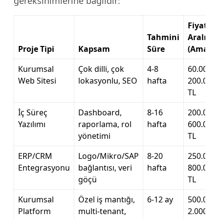
gereksinimlerine bağlıdır:
Fiyat
Tahmini
Aralığı
Proje Tipi
Kapsam
Süre
(Amasy
Kurumsal
Çok dilli, çok
4-8
60.000 –
Web Sitesi
lokasyonlu, SEO
hafta
200.000
TL
İç Süreç
Dashboard,
8-16
200.000 
Yazılımı
raporlama, rol
hafta
600.000
yönetimi
TL
ERP/CRM
Logo/Mikro/SAP
8-20
250.000 
Entegrasyonu
bağlantısı, veri
hafta
800.000
göçü
TL
Kurumsal
Özel iş mantığı,
6-12 ay
500.000 
Platform
multi-tenant,
2.000.00