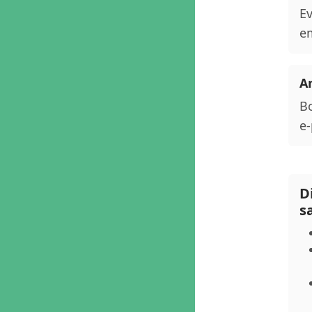
Ev
em
An
Bo
e-
D
s