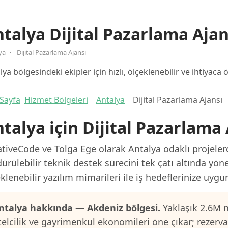
talya Dijital Pazarlama Ajan
ya
Dijital Pazarlama Ajansı
lya bölgesindeki ekipler için hızlı, ölçeklenebilir ve ihtiyac
Sayfa
Hizmet Bölgeleri
Antalya
Dijital Pazarlama Ajansı
talya için Dijital Pazarlama 
tiveCode ve Tolga Ege olarak Antalya odaklı projelerd
ürülebilir teknik destek sürecini tek çatı altında yön
klenebilir yazılım mimarileri ile iş hedeflerinize uygu
ntalya hakkında — Akdeniz bölgesi.
Yaklaşık 2.6M n
telcilik ve gayrimenkul ekonomileri öne çıkar; rezerv