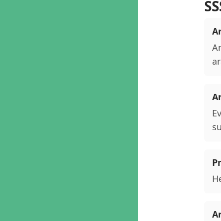
SS
An
An
ar
A
Ev
su
P
He
An