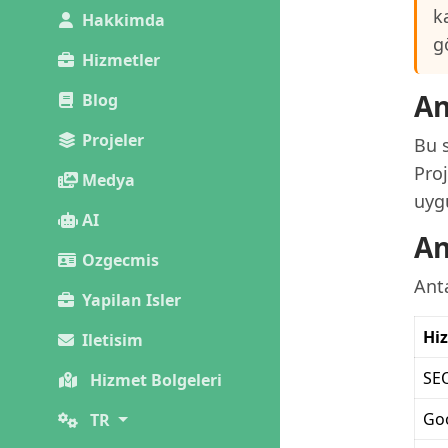
k
Hakkimda
g
Hizmetler
An
Blog
Projeler
Bu s
Proj
Medya
uygu
AI
An
Ozgecmis
Anta
Yapilan Isler
Hi
Iletisim
SE
Hizmet Bolgeleri
Go
TR