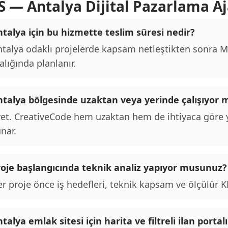
S — Antalya Dijital Pazarlama Aj
talya için bu hizmette teslim süresi nedir?
talya odaklı projelerde kapsam netleştikten sonra MV
alığında planlanır.
ntalya bölgesinde uzaktan veya yerinde çalışıyor
et. CreativeCode hem uzaktan hem de ihtiyaca göre y
nar.
roje başlangıcında teknik analiz yapıyor musunuz?
r proje önce iş hedefleri, teknik kapsam ve ölçülür KPI
talya emlak sitesi için harita ve filtreli ilan por