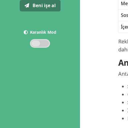
Me
Beni işe al
So
İçe
Karanlık Mod
Rek
dahi
An
Anta