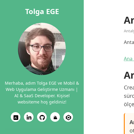
Tolga EGE
An
Antal
Anta
Ana 
An
Merhaba, adım Tolga EGE ve Mobil &
Crea
Web Uygulama Geliştirme Uzmanı |
sürd
AI & SaaS Developer. Kişisel
websiteme hoş geldiniz!
ölçe
A
o