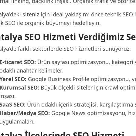
rnal linking, backlink inşası. Organik trafik ve otorite 
lya'deki siteniz için ideal yaklaşım: önce teknik SEO i
rik SEO ile organik büyümeyi hedefleyin.
talya SEO Hizmeti Verdiğimiz Se
lya'de farklı sektörlerde SEO hizmetleri sunuyoruz:
E-ticaret SEO:
Ürün sayfası optimizasyonu, kategori 
odaklı anahtar kelimeler.
Yerel SEO:
Google Business Profile optimizasyonu, yer
Kurumsal SEO:
Büyük ölçekli siteler için crawl optim
inşası.
SaaS SEO:
Ürün odaklı içerik stratejisi, karşılaştırm
Haber/Medya SEO:
Google News optimizasyonu, hızlı
uygulamaları.
talya İlçelerinde SEO Hizmeti