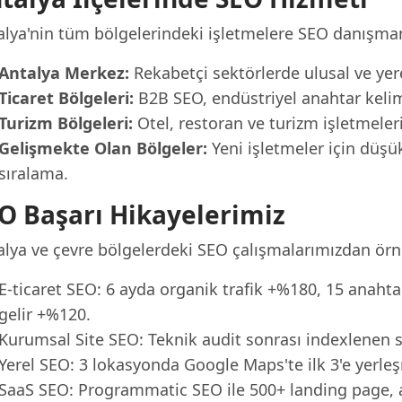
alya'nin tüm bölgelerindeki işletmelere SEO danışman
Antalya Merkez:
Rekabetçi sektörlerde ulusal ve yere
Ticaret Bölgeleri:
B2B SEO, endüstriyel anahtar kelime
Turizm Bölgeleri:
Otel, restoran ve turizm işletmeler
Gelişmekte Olan Bölgeler:
Yeni işletmeler için düşük
sıralama.
O Başarı Hikayelerimiz
alya ve çevre bölgelerdeki SEO çalışmalarımızdan örn
E-ticaret SEO: 6 ayda organik trafik +%180, 15 anahta
gelir +%120.
Kurumsal Site SEO: Teknik audit sonrası indexlenen sa
Yerel SEO: 3 lokasyonda Google Maps'te ilk 3'e yerleş
SaaS SEO: Programmatic SEO ile 500+ landing page, ay