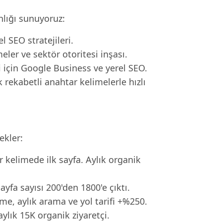
lığı sunuyoruz:
l SEO stratejileri.
ler ve sektör otoritesi inşası.
i için Google Business ve yerel SEO.
 rekabetli anahtar kelimelerle hızlı
ekler:
r kelimede ilk sayfa. Aylık organik
yfa sayısı 200'den 1800'e çıktı.
me, aylık arama ve yol tarifi +%250.
lık 15K organik ziyaretçi.