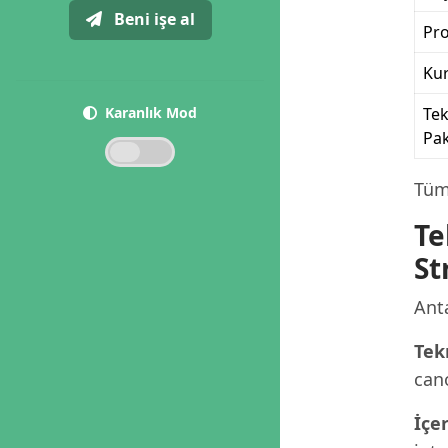
Beni işe al
Pr
Ku
Karanlık Mod
Te
Pak
Tüm
Te
St
Anta
Tek
cano
İçe