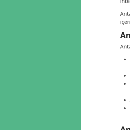
inte
Anta
içe
An
Anta
An