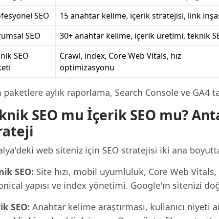
ofesyonel SEO
15 anahtar kelime, içerik stratejisi, link inşa
rumsal SEO
30+ anahtar kelime, içerik üretimi, teknik 
knik SEO
Crawl, index, Core Web Vitals, hız
eti
optimizasyonu
 paketlere aylık raporlama, Search Console ve GA4 tak
knik SEO mu İçerik SEO mu? Ant
rateji
lya'deki web siteniz için SEO stratejisi iki ana boyutta
nik SEO:
Site hızı, mobil uyumluluk, Core Web Vitals
nical yapısı ve index yönetimi. Google'ın sitenizi do
rik SEO:
Anahtar kelime araştırması, kullanıcı niyeti a