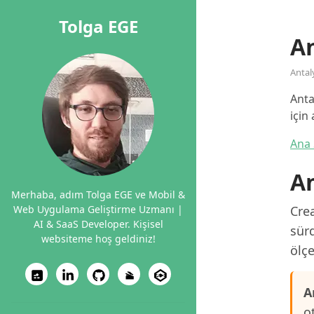
Tolga EGE
A
Antal
Anta
için
Ana 
An
Merhaba, adım Tolga EGE ve Mobil &
Web Uygulama Geliştirme Uzmanı |
Crea
AI & SaaS Developer. Kişisel
sürd
websiteme hoş geldiniz!
ölçe
A
o