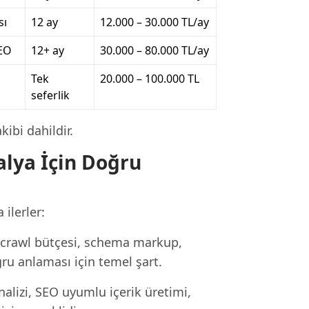
sı
12 ay
12.000 – 30.000 TL/ay
SEO
12+ ay
30.000 – 80.000 TL/ay
Tek
20.000 – 100.000 TL
seferlik
ibi dahildir.
alya İçin Doğru
 ilerler:
, crawl bütçesi, schema markup,
ğru anlaması için temel şart.
nalizi, SEO uyumlu içerik üretimi,