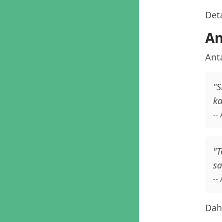
Deta
An
Anta
"S
ka
--
"T
sa
--
Daha