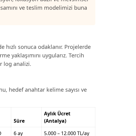
psamını ve teslim modelimizi buna
de hızlı sonuca odaklanır. Projelerde
irme yaklaşımını uygularız. Tercih
 log analizi.
u, hedef anahtar kelime sayısı ve
Aylık Ücret
Süre
(Antalya)
O
6 ay
5.000 – 12.000 TL/ay