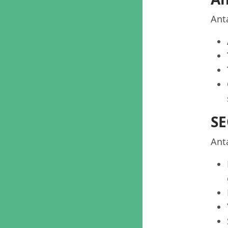
Ant
SE
Ant