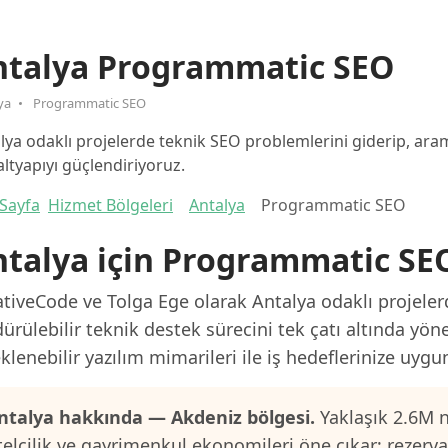
ntalya Programmatic SEO
ya
Programmatic SEO
lya odaklı projelerde teknik SEO problemlerini giderip, a
 altyapıyı güçlendiriyoruz.
Sayfa
Hizmet Bölgeleri
Antalya
Programmatic SEO
talya için Programmatic SE
tiveCode ve Tolga Ege olarak Antalya odaklı projelerd
ürülebilir teknik destek sürecini tek çatı altında yön
klenebilir yazılım mimarileri ile iş hedeflerinize uygu
ntalya hakkında — Akdeniz bölgesi.
Yaklaşık 2.6M n
telcilik ve gayrimenkul ekonomileri öne çıkar; rezerv