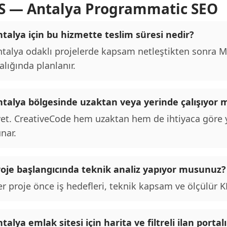
S — Antalya Programmatic SEO
talya için bu hizmette teslim süresi nedir?
talya odaklı projelerde kapsam netleştikten sonra MV
alığında planlanır.
ntalya bölgesinde uzaktan veya yerinde çalışıyor
et. CreativeCode hem uzaktan hem de ihtiyaca göre y
nar.
roje başlangıcında teknik analiz yapıyor musunuz?
r proje önce iş hedefleri, teknik kapsam ve ölçülür KPI
talya emlak sitesi için harita ve filtreli ilan por