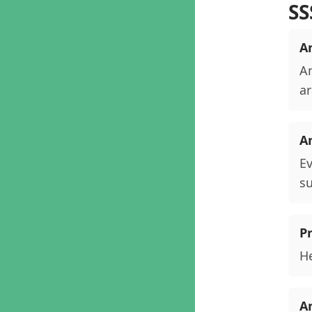
SS
An
An
ar
A
Ev
su
P
He
An