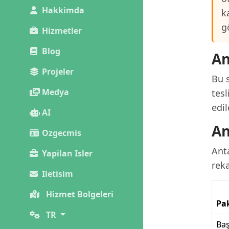
Hakkimda
k
g
Hizmetler
Blog
An
Projeler
Bu s
Medya
tesl
edil
AI
An
Ozgecmis
Ant
Yapilan Isler
reka
Iletisim
Hizmet Bolgeleri
Pa
TR
Baş