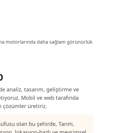
rama motorlarında daha sağlam görünürlük
O
e analiz, tasarım, geliştirme ve
etiyoruz. Mobil ve web tarafında
n çözümler üretiriz.
üfusu olan bu şehirde, Tarım,
asyon, lokasyon-bazlı ve mevsimsel