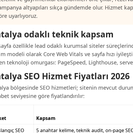
ampanya altyapıları sıkça gündemde olur. Hizmet ka
öre uyarlıyoruz.
talya odaklı teknik kapsam
ayfa özellikle lead odaklı kurumsal siteler süreçlerin
im modeli olarak Core Web Vitals ve sayfa hızı iyileşt
en teknoloji omurgası: PageSpeed, Lighthouse, server
talya SEO Hizmet Fiyatları 2026
alya bölgesinde SEO hizmetleri; sitenin mevcut durum
bet seviyesine göre fiyatlandırılır:
ket
Kapsam
langıç SEO
5 anahtar kelime, teknik audit, on-page SE