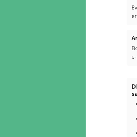
Ev
em
An
Bo
e-
D
s