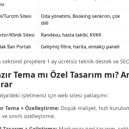
esi
l/Turizm Sitesi
Oda yönetimi, Booking senkron, çok
dilli
tor/Klinik Sitesi
Randevu, hasta takibi, KVKK
ak İlan Portalı
Gelişmiş filtre, harita, emlakçı paneli
sektörel projelere 1 ay ücretsiz teknik destek ve SE
zır Tema mı Özel Tasarım mı? An
rar
lya'deki işletmeniz için web sitesi yaklaşımı:
ır Tema + Özelleştirme:
Düşük maliyet, hızlı kurulu
i ve sınırlı özelleştirme.
l Tasarım + Geliştirme:
Markanıza özel tasarım, sekt