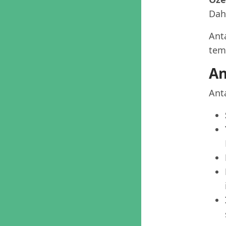
Dah
Anta
tema
An
Anta