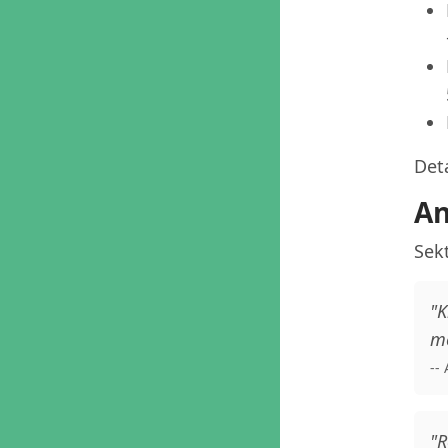
Deta
An
Sekt
"K
me
--
"R