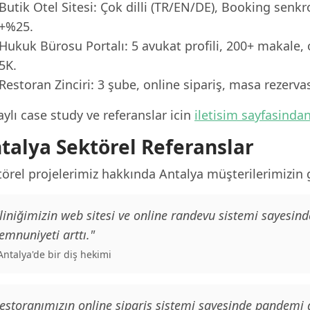
Butik Otel Sitesi: Çok dilli (TR/EN/DE), Booking senk
+%25.
Hukuk Bürosu Portalı: 5 avukat profili, 200+ makale, 
5K.
Restoran Zinciri: 3 şube, online sipariş, masa rezerv
ylı case study ve referanslar icin
iletisim sayfasinda
talya Sektörel Referanslar
örel projelerimiz hakkında Antalya müşterilerimizin ge
liniğimizin web sitesi ve online randevu sistemi sayesind
mnuniyeti arttı."
 Antalya'de bir diş hekimi
estoranımızın online sipariş sistemi sayesinde pandemi