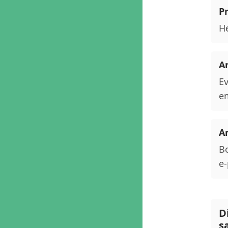
P
He
An
Ev
em
An
Bo
e-
D
s