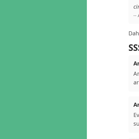
ci
--
Daha
SS
An
An
ar
A
Ev
su