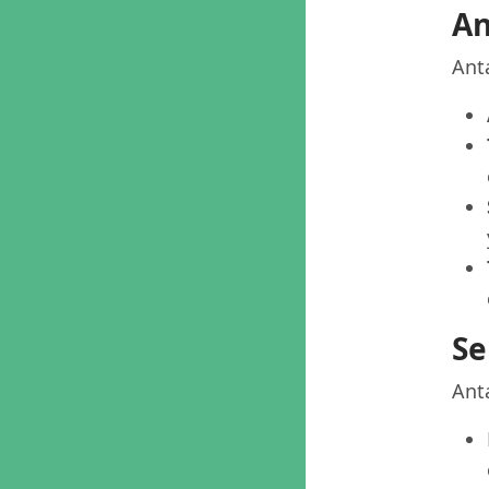
An
Anta
Se
Anta