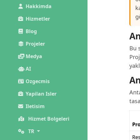
Hakkimda
k
g
Hizmetler
Blog
An
Projeler
Bu s
Medya
Proj
yak
AI
An
Ozgecmis
Anta
Yapilan Isler
tas
Iletisim
Hizmet Bolgeleri
Pro
TR
Re