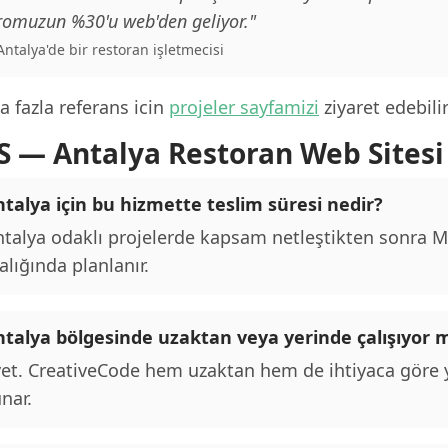
romuzun %30'u web'den geliyor."
 Antalya'de bir restoran işletmecisi
 fazla referans icin
projeler sayfamizi
ziyaret edebilir
S — Antalya Restoran Web Sitesi
talya için bu hizmette teslim süresi nedir?
talya odaklı projelerde kapsam netleştikten sonra MV
alığında planlanır.
ntalya bölgesinde uzaktan veya yerinde çalışıyor
et. CreativeCode hem uzaktan hem de ihtiyaca göre y
nar.