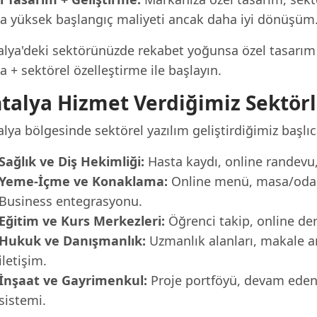
a yüksek başlangıç maliyeti ancak daha iyi dönüşüm
lya'deki sektörünüzde rekabet yoğunsa özel tasarım ile
 + sektörel özelleştirme ile başlayın.
talya Hizmet Verdiğimiz Sektörl
lya bölgesinde sektörel yazılım geliştirdiğimiz başlıc
Sağlık ve Diş Hekimliği:
Hasta kaydı, online randevu, 
Yeme-İçme ve Konaklama:
Online menü, masa/oda r
Business entegrasyonu.
Eğitim ve Kurs Merkezleri:
Öğrenci takip, online der
Hukuk ve Danışmanlık:
Uzmanlık alanları, makale a
iletişim.
İnşaat ve Gayrimenkul:
Proje portföyü, devam eden p
sistemi.