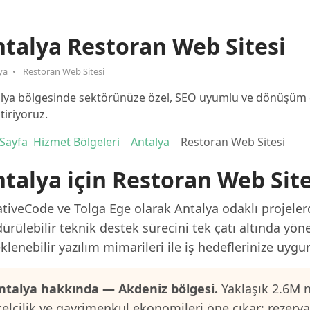
talya Restoran Web Sitesi
ya
Restoran Web Sitesi
lya bölgesinde sektörünüze özel, SEO uyumlu ve dönüşüm od
ştiriyoruz.
Sayfa
Hizmet Bölgeleri
Antalya
Restoran Web Sitesi
talya için Restoran Web Site
tiveCode ve Tolga Ege olarak Antalya odaklı projelerd
ürülebilir teknik destek sürecini tek çatı altında yön
klenebilir yazılım mimarileri ile iş hedeflerinize uygu
ntalya hakkında — Akdeniz bölgesi.
Yaklaşık 2.6M n
telcilik ve gayrimenkul ekonomileri öne çıkar; rezerv