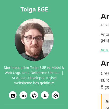
Tolga EGE
An
Antal
Anta
geli
Ana 
An
Merhaba, adım Tolga EGE ve Mobil &
Web Uygulama Geliştirme Uzmanı |
Crea
AI & SaaS Developer. Kişisel
sürd
websiteme hoş geldiniz!
ölçe
A
o