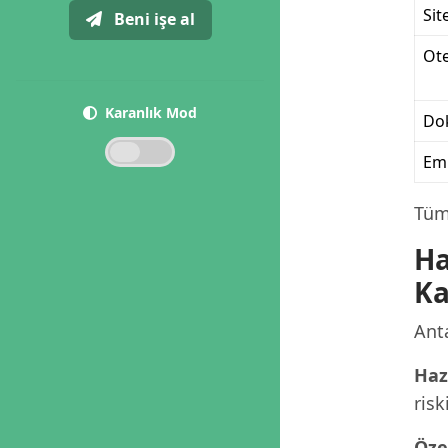
Sit
Beni işe al
Ote
Karanlık Mod
Dok
Eml
Tüm 
Ha
Ka
Anta
Haz
risk
Öze