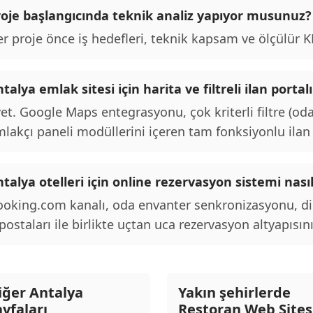
roje başlangıcında teknik analiz yapıyor musunuz?
r proje önce iş hedefleri, teknik kapsam ve ölçülür KPI
talya emlak sitesi için harita ve filtreli ilan por
et. Google Maps entegrasyonu, çok kriterli filtre (oda
lakçı paneli modüllerini içeren tam fonksiyonlu ilan p
talya otelleri için online rezervasyon sistemi nası
oking.com kanalı, oda envanter senkronizasyonu, d
postaları ile birlikte uçtan uca rezervasyon altyapısını
iğer Antalya
Yakın şehirlerde
ayfaları
Restoran Web Sites