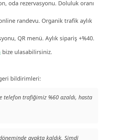
ron, oda rezervasyonu. Doluluk oranı
online randevu. Organik trafik aylık
asyonu, QR menü. Aylık sipariş +%40.
n
bize ulasabilirsiniz.
ri bildirimleri:
e telefon trafiğimiz %60 azaldı, hasta
 döneminde ayakta kaldık. Şimdi