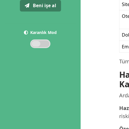
Sit
Beni işe al
Ote
Karanlık Mod
Dok
Eml
Tüm 
Ha
Ka
Arda
Haz
risk
Öze