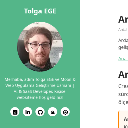
Tolga EGE
A
Arda
Arda
geli
Ana 
Ar
Merhaba, adım Tolga EGE ve Mobil &
Web Uygulama Geliştirme Uzmanı |
Crea
AI & SaaS Developer. Kişisel
sürd
websiteme hoş geldiniz!
ölçe
A
K