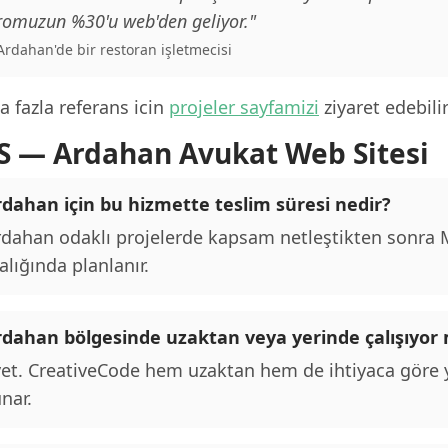
romuzun %30'u web'den geliyor."
 Ardahan'de bir restoran işletmecisi
 fazla referans icin
projeler sayfamizi
ziyaret edebilir
S — Ardahan Avukat Web Sitesi
rdahan için bu hizmette teslim süresi nedir?
dahan odaklı projelerde kapsam netleştikten sonra MV
alığında planlanır.
rdahan bölgesinde uzaktan veya yerinde çalışıyo
et. CreativeCode hem uzaktan hem de ihtiyaca göre y
nar.