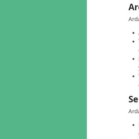
Ar
Arda
Se
Arda