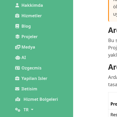
Hakkimda
ö
u
Hizmetler
Blog
Ar
Projeler
Bu s
Medya
Proj
yak
AI
Ar
Ozgecmis
Arda
Yapilan Isler
tas
Iletisim
Hizmet Bolgeleri
Pro
TR
Re