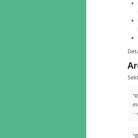
Deta
Ar
Sekt
"K
me
--
"R