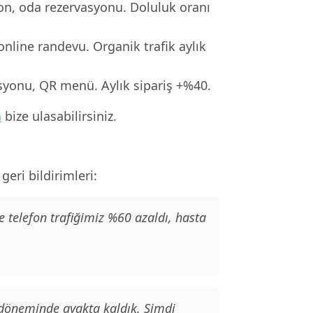
ron, oda rezervasyonu. Doluluk oranı
online randevu. Organik trafik aylık
asyonu, QR menü. Aylık sipariş +%40.
n
bize ulasabilirsiniz.
eri bildirimleri:
e telefon trafiğimiz %60 azaldı, hasta
 döneminde ayakta kaldık. Şimdi