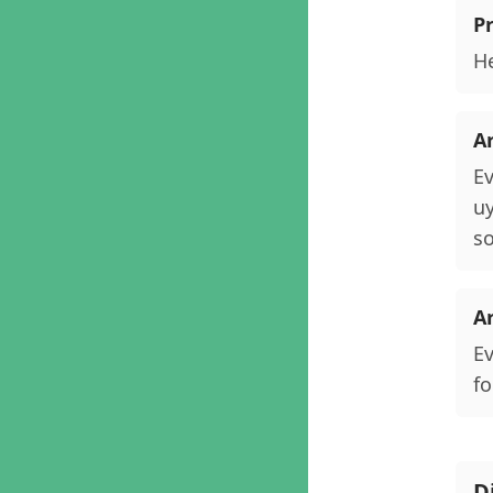
P
He
A
Ev
uy
so
A
Ev
fo
D