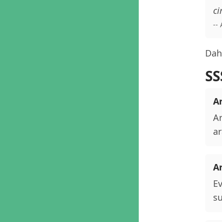
ci
--
Daha
SS
A
Ar
ar
A
Ev
su