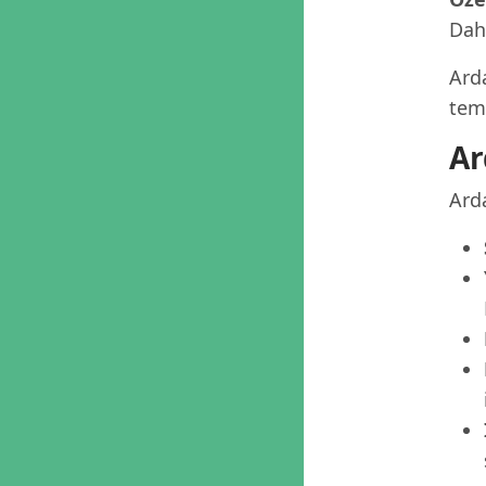
Dah
Arda
tema
Ar
Arda