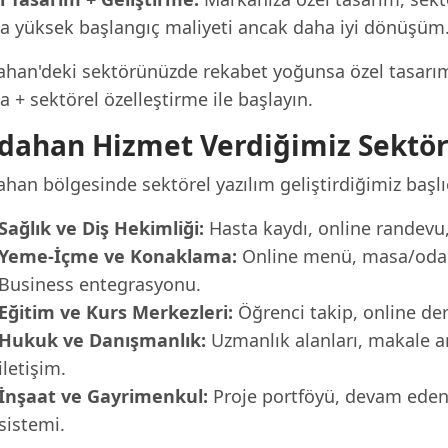
a yüksek başlangıç maliyeti ancak daha iyi dönüşüm
han'deki sektörünüzde rekabet yoğunsa özel tasarım il
 + sektörel özelleştirme ile başlayın.
dahan Hizmet Verdiğimiz Sektör
han bölgesinde sektörel yazılım geliştirdiğimiz başlı
Sağlık ve Diş Hekimliği:
Hasta kaydı, online randevu, 
Yeme-İçme ve Konaklama:
Online menü, masa/oda r
Business entegrasyonu.
Eğitim ve Kurs Merkezleri:
Öğrenci takip, online der
Hukuk ve Danışmanlık:
Uzmanlık alanları, makale a
iletişim.
İnşaat ve Gayrimenkul:
Proje portföyü, devam eden p
sistemi.