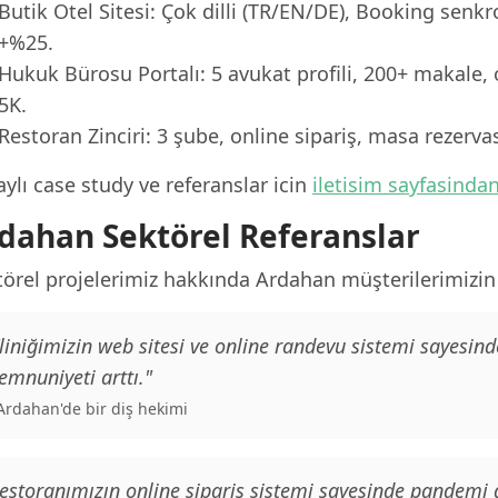
Butik Otel Sitesi: Çok dilli (TR/EN/DE), Booking senk
+%25.
Hukuk Bürosu Portalı: 5 avukat profili, 200+ makale, 
5K.
Restoran Zinciri: 3 şube, online sipariş, masa rezerv
ylı case study ve referanslar icin
iletisim sayfasinda
dahan Sektörel Referanslar
örel projelerimiz hakkında Ardahan müşterilerimizin g
liniğimizin web sitesi ve online randevu sistemi sayesind
mnuniyeti arttı."
 Ardahan'de bir diş hekimi
estoranımızın online sipariş sistemi sayesinde pandemi