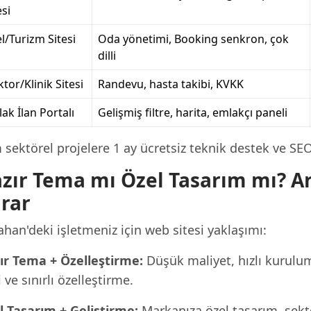
esi
l/Turizm Sitesi
Oda yönetimi, Booking senkron, çok
dilli
tor/Klinik Sitesi
Randevu, hasta takibi, KVKK
ak İlan Portalı
Gelişmiş filtre, harita, emlakçı paneli
sektörel projelere 1 ay ücretsiz teknik destek ve SE
zır Tema mı Özel Tasarım mı? Ar
rar
han'deki işletmeniz için web sitesi yaklaşımı:
ır Tema + Özelleştirme:
Düşük maliyet, hızlı kurulu
i ve sınırlı özelleştirme.
l Tasarım + Geliştirme:
Markanıza özel tasarım, sekt