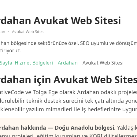
rdahan Avukat Web Sitesi
han
Avukat Web Sitesi
han bölgesinde sektörünüze özel, SEO uyumlu ve dönüşüm o
ştiriyoruz.
Sayfa
Hizmet Bölgeleri
Ardahan
Avukat Web Sitesi
dahan için Avukat Web Sites
tiveCode ve Tolga Ege olarak Ardahan odaklı projeler
ürülebilir teknik destek sürecini tek çatı altında yön
klenebilir yazılım mimarileri ile iş hedeflerinize uygu
rdahan hakkında — Doğu Anadolu bölgesi.
Yaklaşık
amu projeleri, eğitim kurumları ve KOBI dijitalleşme