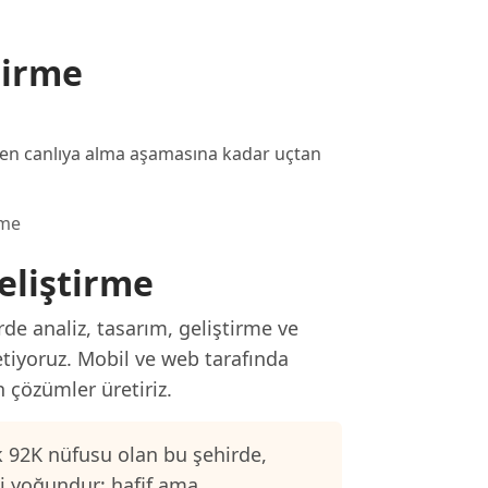
tirme
zden canlıya alma aşamasına kadar uçtan
rme
eliştirme
de analiz, tasarım, geliştirme ve
etiyoruz. Mobil ve web tarafında
n çözümler üretiriz.
 92K nüfusu olan bu şehirde,
si yoğundur; hafif ama