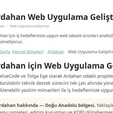
rdahan Web Uygulama Geliş
han
Web Uygulama Geliştirme
han için iş hedeflerinize uygun web tabanlı ürünleri anali
yönetiyoruz.
Sayfa
Hizmet Bölgeleri
Ardahan
Web Uygulama Gelişti
rdahan için Web Uygulama G
tiveCode ve Tolga Ege olarak Ardahan odaklı projeler
ürülebilir teknik destek sürecini tek çatı altında yön
klenebilir yazılım mimarileri ile iş hedeflerinize uygu
rdahan hakkında — Doğu Anadolu bölgesi.
Yaklaşık
amu projeleri, eğitim kurumları ve KOBI dijitalleşme