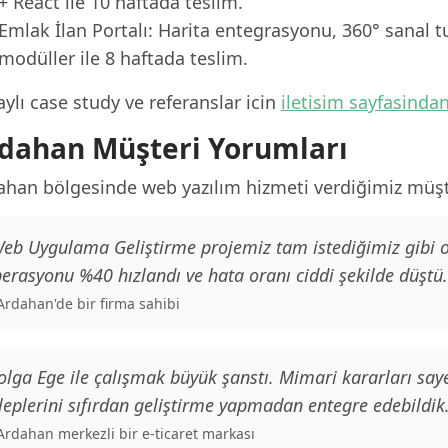
+ React ile 10 haftada teslim.
Emlak İlan Portalı: Harita entegrasyonu, 360° sanal t
modüller ile 8 haftada teslim.
ylı case study ve referanslar icin
iletisim sayfasinda
dahan Müşteri Yorumları
ahan bölgesinde web yazılım hizmeti verdiğimiz müşte
eb Uygulama Geliştirme projemiz tam istediğimiz gibi o
erasyonu %40 hızlandı ve hata oranı ciddi şekilde düştü.
 Ardahan'de bir firma sahibi
olga Ege ile çalışmak büyük şanstı. Mimari kararları saye
leplerini sıfırdan geliştirme yapmadan entegre edebildik
 Ardahan merkezli bir e-ticaret markası