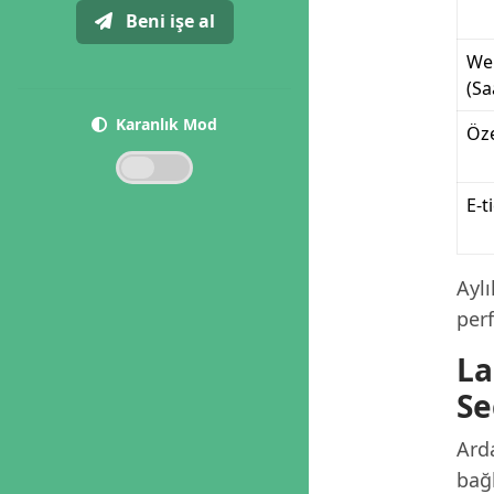
Beni işe al
We
(Sa
Karanlık Mod
Öze
E-t
Ayl
per
La
Se
Arda
bağl