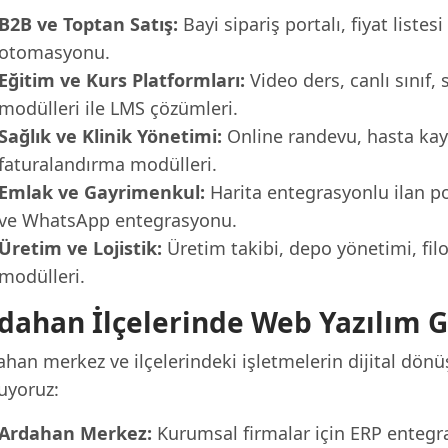
B2B ve Toptan Satış:
Bayi sipariş portalı, fiyat listes
otomasyonu.
Eğitim ve Kurs Platformları:
Video ders, canlı sınıf, 
modülleri ile LMS çözümleri.
Sağlık ve Klinik Yönetimi:
Online randevu, hasta kayıt
faturalandırma modülleri.
Emlak ve Gayrimenkul:
Harita entegrasyonlu ilan por
ve WhatsApp entegrasyonu.
Üretim ve Lojistik:
Üretim takibi, depo yönetimi, fil
modülleri.
dahan İlçelerinde Web Yazılım G
ahan merkez ve ilçelerindeki işletmelerin dijital dön
uyoruz:
Ardahan Merkez:
Kurumsal firmalar için ERP entegr