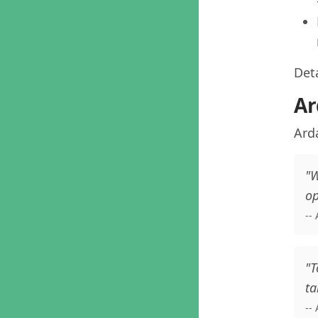
Deta
Ar
Ard
"W
op
--
"T
ta
--