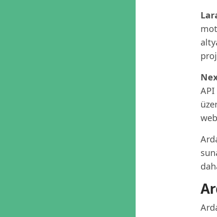
Lar
moto
alty
proj
Nex
API
üzer
web 
Ard
suna
dah
Ar
Ard