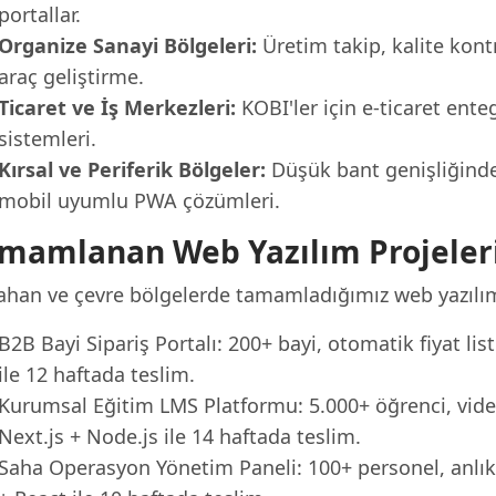
portallar.
Organize Sanayi Bölgeleri:
Üretim takip, kalite kontr
araç geliştirme.
Ticaret ve İş Merkezleri:
KOBI'ler için e-ticaret en
sistemleri.
Kırsal ve Periferik Bölgeler:
Düşük bant genişliğinde
mobil uyumlu PWA çözümleri.
mamlanan Web Yazılım Projeler
ahan ve çevre bölgelerde tamamladığımız web yazılım
B2B Bayi Sipariş Portalı: 200+ bayi, otomatik fiyat liste
ile 12 haftada teslim.
Kurumsal Eğitim LMS Platformu: 5.000+ öğrenci, video 
Next.js + Node.js ile 14 haftada teslim.
Saha Operasyon Yönetim Paneli: 100+ personel, anlık 