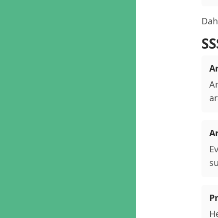
Daha
SS
A
Ar
ar
A
Ev
su
P
He