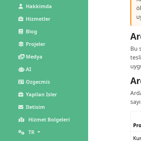
Hakkimda
ö
u
Hizmetler
Blog
Ar
Projeler
Bu s
Medya
tesl
uygu
AI
Ar
Ozgecmis
Ard
Yapilan Isler
sayı
Iletisim
Hizmet Bolgeleri
Pro
TR
Kur