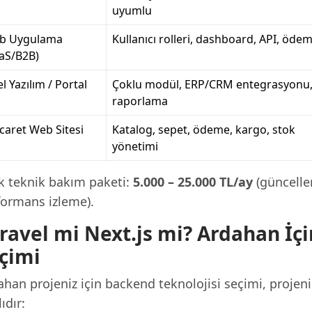
uyumlu
b Uygulama
Kullanıcı rolleri, dashboard, API, öde
aS/B2B)
l Yazılım / Portal
Çoklu modül, ERP/CRM entegrasyonu
raporlama
icaret Web Sitesi
Katalog, sepet, ödeme, kargo, stok
yönetimi
ık teknik bakım paketi:
5.000 – 25.000 TL/ay
(güncelle
formans izleme).
ravel mi Next.js mi? Ardahan İ
çimi
han projeniz için backend teknolojisi seçimi, projenin
ıdır: