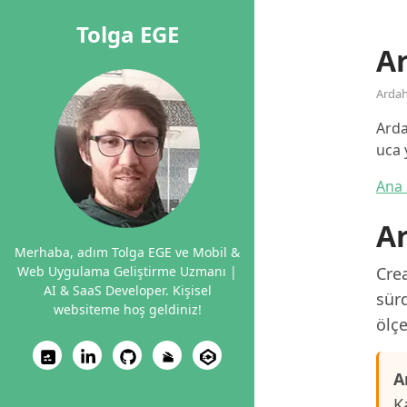
Tolga EGE
A
Arda
Arda
uca 
Ana 
A
Merhaba, adım Tolga EGE ve Mobil &
Web Uygulama Geliştirme Uzmanı |
Crea
AI & SaaS Developer. Kişisel
sürd
websiteme hoş geldiniz!
ölçe
A
K