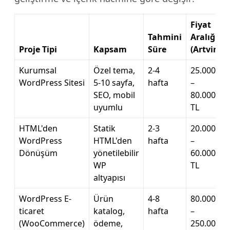
Fiyat
Tahmini
Aralığı
Proje Tipi
Kapsam
Süre
(Artvin)
Kurumsal
Özel tema,
2-4
25.000
WordPress Sitesi
5-10 sayfa,
hafta
–
SEO, mobil
80.000
uyumlu
TL
HTML'den
Statik
2-3
20.000
WordPress
HTML'den
hafta
–
Dönüşüm
yönetilebilir
60.000
WP
TL
altyapısı
WordPress E-
Ürün
4-8
80.000
ticaret
katalog,
hafta
–
(WooCommerce)
ödeme,
250.000