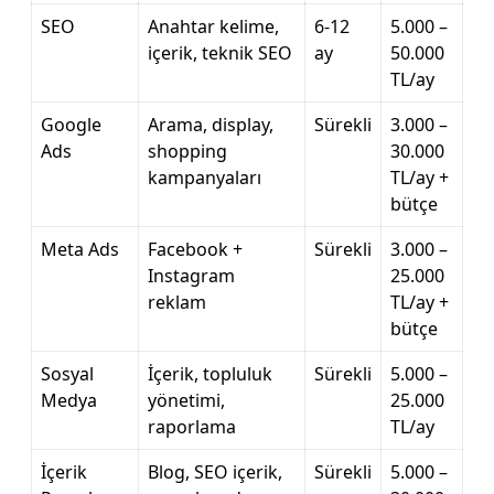
SEO
Anahtar kelime,
6-12
5.000 –
içerik, teknik SEO
ay
50.000
TL/ay
Google
Arama, display,
Sürekli
3.000 –
Ads
shopping
30.000
kampanyaları
TL/ay +
bütçe
Meta Ads
Facebook +
Sürekli
3.000 –
Instagram
25.000
reklam
TL/ay +
bütçe
Sosyal
İçerik, topluluk
Sürekli
5.000 –
Medya
yönetimi,
25.000
raporlama
TL/ay
İçerik
Blog, SEO içerik,
Sürekli
5.000 –