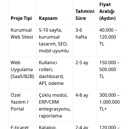
Fiyat
Tahmini
Aralığı
Proje Tipi
Kapsam
Süre
(Aydın)
Kurumsal
5-10 sayfa,
3-6
40.000 –
Web Sitesi
kurumsal
hafta
120.000
tasarım, SEO,
TL
mobil uyumlu
Web
Kullanıcı
2-5 ay
150.000 –
Uygulama
rolleri,
500.000
(SaaS/B2B)
dashboard,
TL
API, ödeme
Özel
Çoklu modül,
4-8 ay
300.000 –
Yazılım /
ERP/CRM
1.000.000
Portal
entegrasyonu,
TL+
raporlama
E-ticaret
Katalog,
2-4 ay
120.000 –