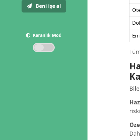
Beni işe al
Ote
Dok
Karanlık Mod
Eml
Tüm 
Ha
Ka
Bile
Haz
risk
Öze
Dah