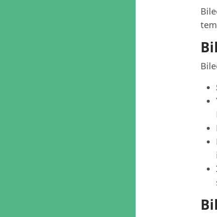
Bile
tema
Bi
Bile
Bi