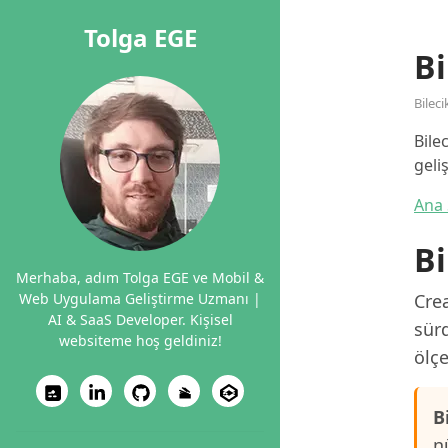
Tolga EGE
Bi
Bileci
Bile
geli
Ana 
Bi
Merhaba, adım Tolga EGE ve Mobil &
Web Uygulama Geliştirme Uzmanı |
Crea
AI & SaaS Developer. Kişisel
sürd
websiteme hoş geldiniz!
ölçe
B
n