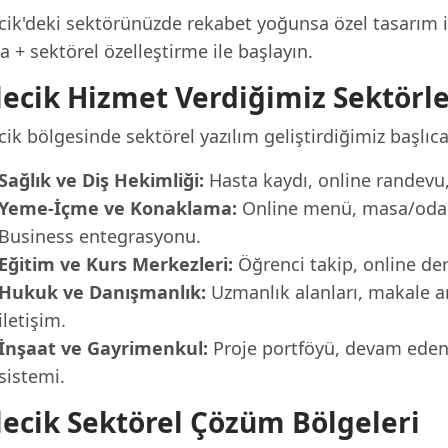
cik'deki sektörünüzde rekabet yoğunsa özel tasarım ile
 + sektörel özelleştirme ile başlayın.
lecik Hizmet Verdiğimiz Sektörl
cik bölgesinde sektörel yazılım geliştirdiğimiz başlıca
Sağlık ve Diş Hekimliği:
Hasta kaydı, online randevu, 
Yeme-İçme ve Konaklama:
Online menü, masa/oda r
Business entegrasyonu.
Eğitim ve Kurs Merkezleri:
Öğrenci takip, online der
Hukuk ve Danışmanlık:
Uzmanlık alanları, makale a
iletişim.
İnşaat ve Gayrimenkul:
Proje portföyü, devam eden p
sistemi.
lecik Sektörel Çözüm Bölgeleri