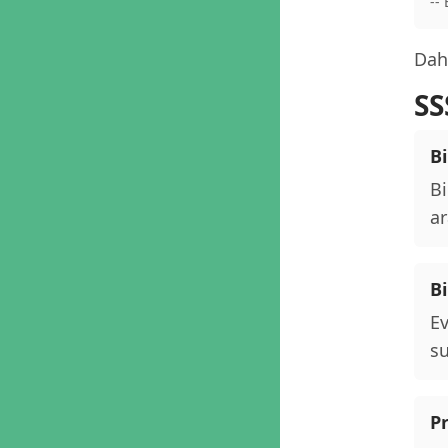
--
Daha
SS
Bi
Bi
ar
B
Ev
su
P