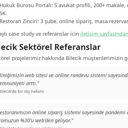
Hukuk Bürosu Portalı: 5 avukat profili, 200+ makale, 
5K.
Restoran Zinciri: 3 şube, online sipariş, masa rezerv
ylı case study ve referanslar icin
iletisim sayfasinda
lecik Sektörel Referanslar
örel projelerimiz hakkında Bilecik müşterilerimizin ge
liniğimizin web sitesi ve online randevu sistemi sayesind
mnuniyeti arttı."
 Bilecik'de bir diş hekimi
estoranımızın online sipariş sistemi sayesinde pandemi
romuzun %30'u web'den geliyor."