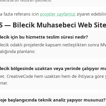
 Bilecik'de bir restoran işletmecisi
 fazla referans icin
projeler sayfamizi
ziyaret edebilir
S — Bilecik Muhasebeci Web Site
lecik için bu hizmette teslim süresi nedir?
lecik odaklı projelerde kapsam netleştikten sonra MVP
alığında planlanır.
ilecik bölgesinde uzaktan veya yerinde çalışıyor 
et. CreativeCode hem uzaktan hem de ihtiyaca göre y
nar.
roje başlangıcında teknik analiz yapıyor musunuz?