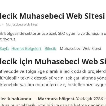
lecik Muhasebeci Web Sitesi
k
Muhasebeci Web Sitesi
cik bölgesinde sektörünüze özel, SEO uyumlu ve dönüşüm oda
ştiriyoruz.
Sayfa
Hizmet Bölgeleri
Bilecik
Muhasebeci Web Sitesi
lecik için Muhasebeci Web Si
tiveCode ve Tolga Ege olarak Bilecik odaklı projelerd
ürülebilir teknik destek sürecini tek çatı altında yön
klenebilir yazılım mimarileri ile iş hedeflerinize uygu
ilecik hakkında — Marmara bölgesi.
Yaklaşık 228K n
üfusunun yaklaşık üçte biri ve sanayi katma değerini