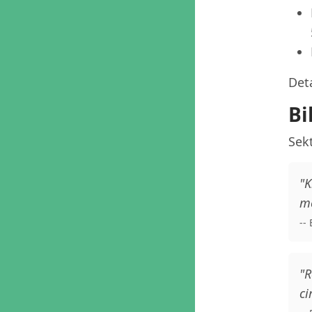
Deta
Bi
Sekt
"K
me
--
"R
ci