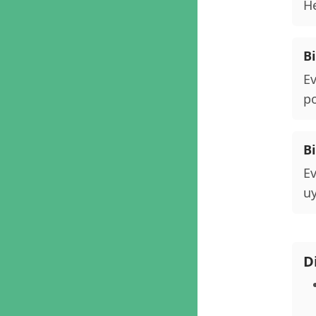
He
Bi
Ev
po
Bi
Ev
uy
D