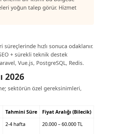
eleri yoğun talep görür. Hizmet
.
ri süreçlerinde hızlı sonuca odaklanır.
SEO + sürekli teknik destek
aravel, Vue.js, PostgreSQL, Redis.
rı 2026
me; sektörün özel gereksinimleri,
Tahmini Süre
Fiyat Aralığı (Bilecik)
2-4 hafta
20.000 – 60.000 TL