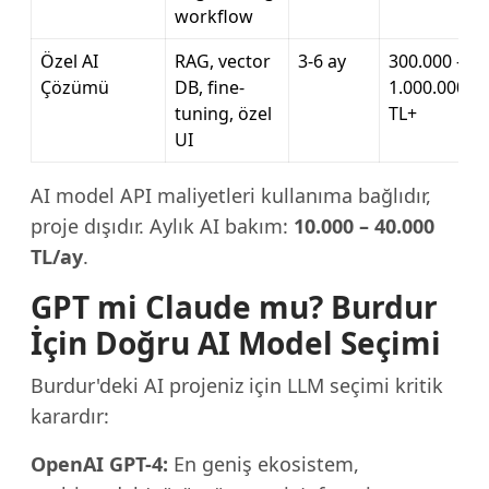
workflow
Özel AI
RAG, vector
3-6 ay
300.000 –
Çözümü
DB, fine-
1.000.000
tuning, özel
TL+
UI
AI model API maliyetleri kullanıma bağlıdır,
proje dışıdır. Aylık AI bakım:
10.000 – 40.000
TL/ay
.
GPT mi Claude mu? Burdur
İçin Doğru AI Model Seçimi
Burdur'deki AI projeniz için LLM seçimi kritik
karardır:
OpenAI GPT-4:
En geniş ekosistem,