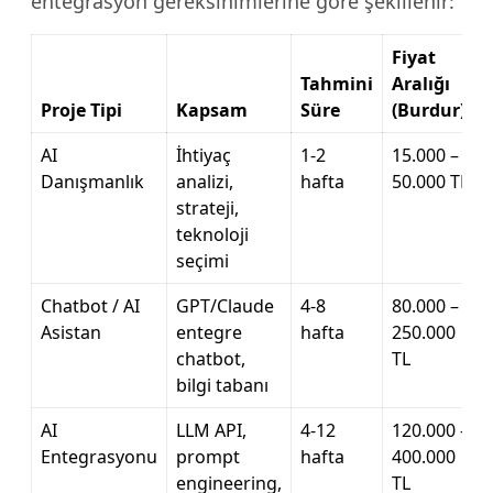
entegrasyon gereksinimlerine göre şekillenir:
Fiyat
Tahmini
Aralığı
Proje Tipi
Kapsam
Süre
(Burdur)
AI
İhtiyaç
1-2
15.000 –
Danışmanlık
analizi,
hafta
50.000 TL
strateji,
teknoloji
seçimi
Chatbot / AI
GPT/Claude
4-8
80.000 –
Asistan
entegre
hafta
250.000
chatbot,
TL
bilgi tabanı
AI
LLM API,
4-12
120.000 –
Entegrasyonu
prompt
hafta
400.000
engineering,
TL