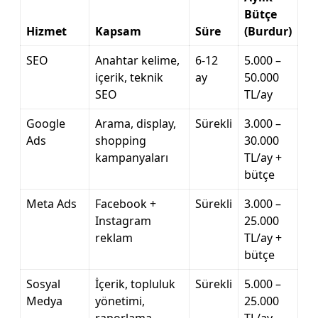
Bütçe
Hizmet
Kapsam
Süre
(Burdur)
SEO
Anahtar kelime,
6-12
5.000 –
içerik, teknik
ay
50.000
SEO
TL/ay
Google
Arama, display,
Sürekli
3.000 –
Ads
shopping
30.000
kampanyaları
TL/ay +
bütçe
Meta Ads
Facebook +
Sürekli
3.000 –
Instagram
25.000
reklam
TL/ay +
bütçe
Sosyal
İçerik, topluluk
Sürekli
5.000 –
Medya
yönetimi,
25.000