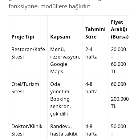
fonksiyonel modüllere bağlıdır:
Fiyat
Tahmini
Aralığı
Proje Tipi
Kapsam
Süre
(Bursa)
Restoran/Kafe
Menü,
2-4
20.000
Sitesi
rezervasyon,
hafta
–
Google
60.000
Maps
TL
Otel/Turizm
Oda
4-8
60.000
Sitesi
yönetimi,
hafta
–
Booking
200.000
senkron,
TL
çok dilli
Doktor/Klinik
Randevu,
4-8
50.000
Sitesi
hasta takibi,
hafta
–