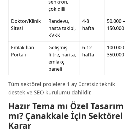
senkron,
çok dilli
Doktor/Klinik
Randevu,
4-8
50.000 –
Sitesi
hasta takibi,
hafta
150.000 TL
KVKK
Emlak İlan
Gelişmiş
6-12
100.000 –
Portalı
filtre, harita,
hafta
350.000 TL
emlakçı
paneli
Tüm sektörel projelere 1 ay ücretsiz teknik
destek ve SEO kurulumu dahildir.
Hazır Tema mı Özel Tasarım
mı? Çanakkale İçin Sektörel
Karar