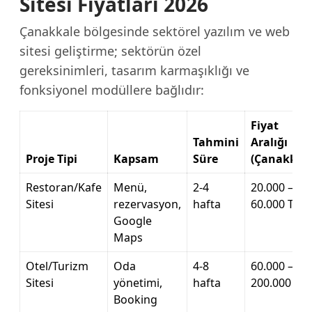
Sitesi Fiyatları 2026
Çanakkale bölgesinde sektörel yazılım ve web
sitesi geliştirme; sektörün özel
gereksinimleri, tasarım karmaşıklığı ve
fonksiyonel modüllere bağlıdır:
Fiyat
Tahmini
Aralığı
Proje Tipi
Kapsam
Süre
(Çanakkale
Restoran/Kafe
Menü,
2-4
20.000 –
Sitesi
rezervasyon,
hafta
60.000 TL
Google
Maps
Otel/Turizm
Oda
4-8
60.000 –
Sitesi
yönetimi,
hafta
200.000 TL
Booking