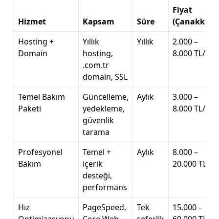
Fiyat
Hizmet
Kapsam
Süre
(Çanakkale)
Hosting +
Yıllık
Yıllık
2.000 –
Domain
hosting,
8.000 TL/yıl
.com.tr
domain, SSL
Temel Bakım
Güncelleme,
Aylık
3.000 –
Paketi
yedekleme,
8.000 TL/ay
güvenlik
tarama
Profesyonel
Temel +
Aylık
8.000 –
Bakım
içerik
20.000 TL/ay
desteği,
performans
Hız
PageSpeed,
Tek
15.000 –