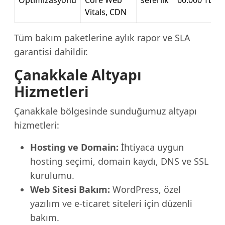
Optimizasyonu
Core Web
seferlik
60.000 TL
Vitals, CDN
Tüm bakım paketlerine aylık rapor ve SLA
garantisi dahildir.
Çanakkale Altyapı
Hizmetleri
Çanakkale bölgesinde sunduğumuz altyapı
hizmetleri:
Hosting ve Domain:
İhtiyaca uygun
hosting seçimi, domain kaydı, DNS ve SSL
kurulumu.
Web Sitesi Bakım:
WordPress, özel
yazılım ve e-ticaret siteleri için düzenli
bakım.