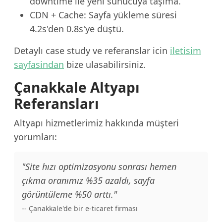
downtime ile yeni sunucuya taşıma.
CDN + Cache: Sayfa yükleme süresi
4.2s'den 0.8s'ye düştü.
Detaylı case study ve referanslar icin
iletisim
sayfasindan
bize ulasabilirsiniz.
Çanakkale Altyapı
Referansları
Altyapı hizmetlerimiz hakkında müşteri
yorumları:
"Site hızı optimizasyonu sonrası hemen
çıkma oranımız %35 azaldı, sayfa
görüntüleme %50 arttı."
-- Çanakkale'de bir e-ticaret firması