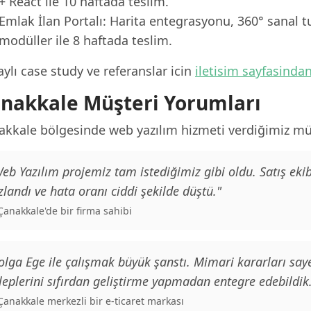
+ React ile 10 haftada teslim.
Emlak İlan Portalı: Harita entegrasyonu, 360° sanal t
modüller ile 8 haftada teslim.
ylı case study ve referanslar icin
iletisim sayfasinda
nakkale Müşteri Yorumları
akkale bölgesinde web yazılım hizmeti verdiğimiz müş
eb Yazılım projemiz tam istediğimiz gibi oldu. Satış e
zlandı ve hata oranı ciddi şekilde düştü."
 Çanakkale'de bir firma sahibi
olga Ege ile çalışmak büyük şanstı. Mimari kararları saye
leplerini sıfırdan geliştirme yapmadan entegre edebildik
 Çanakkale merkezli bir e-ticaret markası