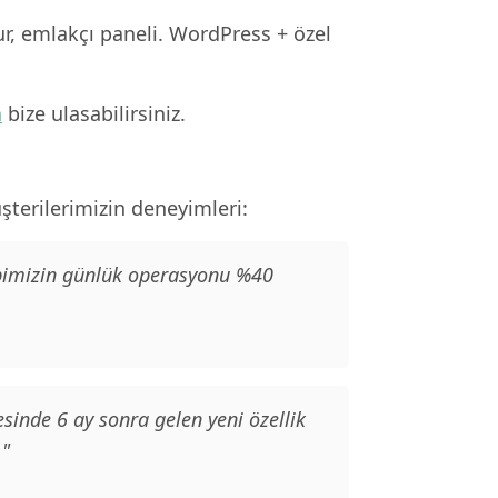
ur, emlakçı paneli. WordPress + özel
n
bize ulasabilirsiniz.
terilerimizin deneyimleri:
kibimizin günlük operasyonu %40
sinde 6 ay sonra gelen yeni özellik
."