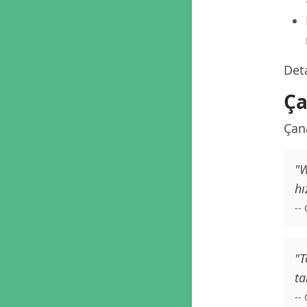
Deta
Ça
Çan
"W
hı
--
"T
ta
--