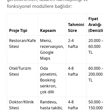
fonksiyonel modüllere bağlıdır:
Fiyat
Tahmini
Aralığı
Proje Tipi
Kapsam
Süre
(Denizli)
Restoran/Kafe
Menü,
2-4
20.000 –
Sitesi
rezervasyon,
hafta
60.000
Google
TL
Maps
Otel/Turizm
Oda
4-8
60.000 –
Sitesi
yönetimi,
hafta
200.000
Booking
TL
senkron,
çok dilli
Doktor/Klinik
Randevu,
4-8
50.000 –
Sitesi
hasta takibi,
hafta
150.000