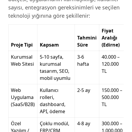
sayısı, entegrasyon gereksinimleri ve seçilen
teknoloji yığınına göre şekillenir:
Fiyat
Tahmini
Aralığı
Proje Tipi
Kapsam
Süre
(Edirne)
Kurumsal
5-10 sayfa,
3-6
40.000 –
Web Sitesi
kurumsal
hafta
120.000
tasarım, SEO,
TL
mobil uyumlu
Web
Kullanıcı
2-5 ay
150.000 –
Uygulama
rolleri,
500.000
(SaaS/B2B)
dashboard,
TL
API, ödeme
Özel
Çoklu modül,
4-8 ay
300.000 –
Yazılım /
ERP/CRM
1.000.000