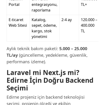
Portal
entegrasyonu,
TL+
raporlama
E-ticaret
Katalog,
2-4 ay
120.000 –
Web Sitesi
sepet, ödeme,
400.000
kargo, stok
TL
yönetimi
Aylık teknik bakım paketi:
5.000 – 25.000
TL/ay
(güncelleme, yedekleme, güvenlik,
performans izleme).
Laravel mi Next.js mi?
Edirne İçin Doğru Backend
Seçimi
Edirne projeniz için backend teknolojisi
seçimi, projenin ölçeği ve ekibin