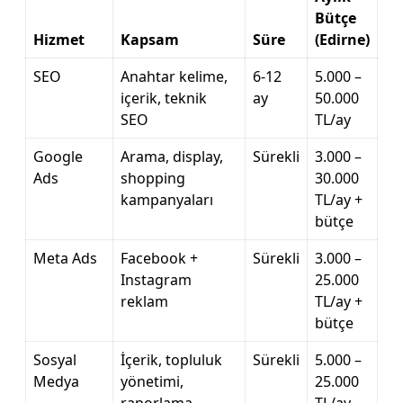
Bütçe
Hizmet
Kapsam
Süre
(Edirne)
SEO
Anahtar kelime,
6-12
5.000 –
içerik, teknik
ay
50.000
SEO
TL/ay
Google
Arama, display,
Sürekli
3.000 –
Ads
shopping
30.000
kampanyaları
TL/ay +
bütçe
Meta Ads
Facebook +
Sürekli
3.000 –
Instagram
25.000
reklam
TL/ay +
bütçe
Sosyal
İçerik, topluluk
Sürekli
5.000 –
Medya
yönetimi,
25.000