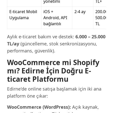
yönetimi
TL+
E-ticaret Mobil
iOS +
2-4 ay
200.000 –
Uygulama
Android, API
500.000
bağlantılı
TL
Aylık e-ticaret bakım ve destek:
6.000 – 25.000
TL/ay
(güncelleme, stok senkronizasyonu,
performans, güvenlik).
WooCommerce mi Shopify
mı? Edirne İçin Doğru E-
ticaret Platformu
Edirne'de online satışa başlamak için iki ana
platform öne çıkar:
WooCommerce (WordPress):
Açık kaynak,