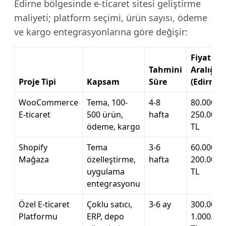
Edirne bölgesinde e-ticaret sitesi geliştirme
maliyeti; platform seçimi, ürün sayısı, ödeme
ve kargo entegrasyonlarına göre değişir:
Fiyat
Tahmini
Aralığı
Proje Tipi
Kapsam
Süre
(Edirne)
WooCommerce
Tema, 100-
4-8
80.000 –
E-ticaret
500 ürün,
hafta
250.000
ödeme, kargo
TL
Shopify
Tema
3-6
60.000 –
Mağaza
özelleştirme,
hafta
200.000
uygulama
TL
entegrasyonu
Özel E-ticaret
Çoklu satıcı,
3-6 ay
300.000 –
Platformu
ERP, depo
1.000.00