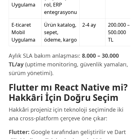
Uygulama
rol, ERP
entegrasyonu
E-ticaret
Ürün katalog,
2-4 ay
200.000 –
Mobil
sepet,
500.000
Uygulama
ödeme, kargo
TL
Aylık SLA bakım anlaşması:
8.000 – 30.000
TL/ay
(uptime monitoring, güvenlik yamaları,
sürüm yönetimi).
Flutter mı React Native mi?
Hakkâri İçin Doğru Seçim
Hakkâri projeniz için teknoloji seçiminde iki
ana cross-platform çerçeve öne çıkar:
Flutter:
Google tarafından geliştirilir ve Dart