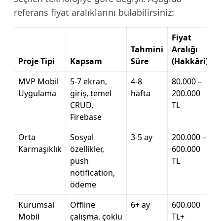
referans fiyat aralıklarını bulabilirsiniz:
Fiyat
Tahmini
Aralığı
Proje Tipi
Kapsam
Süre
(Hakkâri)
MVP Mobil
5-7 ekran,
4-8
80.000 –
Uygulama
giriş, temel
hafta
200.000
CRUD,
TL
Firebase
Orta
Sosyal
3-5 ay
200.000 –
Karmaşıklık
özellikler,
600.000
push
TL
notification,
ödeme
Kurumsal
Offline
6+ ay
600.000
Mobil
çalışma, çoklu
TL+