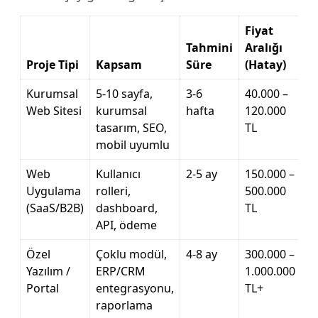
Fiyat
Tahmini
Aralığı
Proje Tipi
Kapsam
Süre
(Hatay)
Kurumsal
5-10 sayfa,
3-6
40.000 –
Web Sitesi
kurumsal
hafta
120.000
tasarım, SEO,
TL
mobil uyumlu
Web
Kullanıcı
2-5 ay
150.000 –
Uygulama
rolleri,
500.000
(SaaS/B2B)
dashboard,
TL
API, ödeme
Özel
Çoklu modül,
4-8 ay
300.000 –
Yazılım /
ERP/CRM
1.000.000
Portal
entegrasyonu,
TL+
raporlama