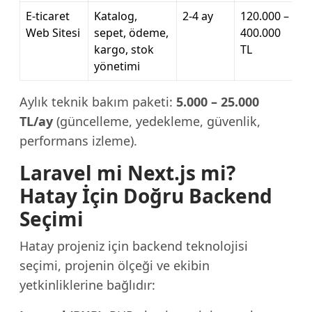
E-ticaret
Katalog,
2-4 ay
120.000 –
Web Sitesi
sepet, ödeme,
400.000
kargo, stok
TL
yönetimi
Aylık teknik bakım paketi:
5.000 – 25.000
TL/ay
(güncelleme, yedekleme, güvenlik,
performans izleme).
Laravel mi Next.js mi?
Hatay İçin Doğru Backend
Seçimi
Hatay projeniz için backend teknolojisi
seçimi, projenin ölçeği ve ekibin
yetkinliklerine bağlıdır: