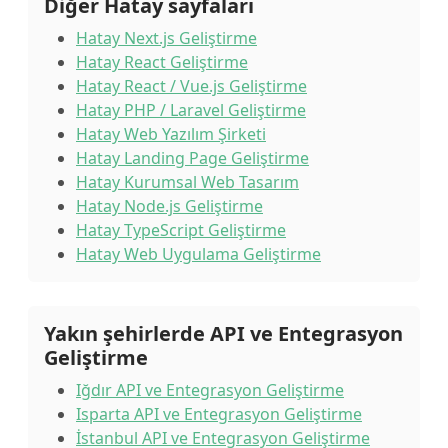
Diğer Hatay sayfaları
Hatay Next.js Geliştirme
Hatay React Geliştirme
Hatay React / Vue.js Geliştirme
Hatay PHP / Laravel Geliştirme
Hatay Web Yazılım Şirketi
Hatay Landing Page Geliştirme
Hatay Kurumsal Web Tasarım
Hatay Node.js Geliştirme
Hatay TypeScript Geliştirme
Hatay Web Uygulama Geliştirme
Yakın şehirlerde API ve Entegrasyon
Geliştirme
Iğdır API ve Entegrasyon Geliştirme
Isparta API ve Entegrasyon Geliştirme
İstanbul API ve Entegrasyon Geliştirme