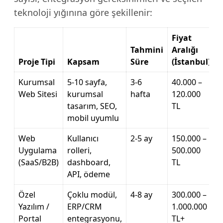
teknoloji yığınına göre şekillenir:
Fiyat
Tahmini
Aralığı
Proje Tipi
Kapsam
Süre
(İstanbul)
Kurumsal
5-10 sayfa,
3-6
40.000 –
Web Sitesi
kurumsal
hafta
120.000
tasarım, SEO,
TL
mobil uyumlu
Web
Kullanıcı
2-5 ay
150.000 –
Uygulama
rolleri,
500.000
(SaaS/B2B)
dashboard,
TL
API, ödeme
Özel
Çoklu modül,
4-8 ay
300.000 –
Yazılım /
ERP/CRM
1.000.000
Portal
entegrasyonu,
TL+