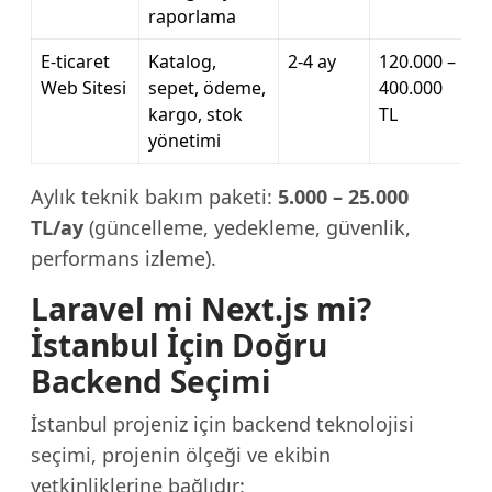
raporlama
E-ticaret
Katalog,
2-4 ay
120.000 –
Web Sitesi
sepet, ödeme,
400.000
kargo, stok
TL
yönetimi
Aylık teknik bakım paketi:
5.000 – 25.000
TL/ay
(güncelleme, yedekleme, güvenlik,
performans izleme).
Laravel mi Next.js mi?
İstanbul İçin Doğru
Backend Seçimi
İstanbul projeniz için backend teknolojisi
seçimi, projenin ölçeği ve ekibin
yetkinliklerine bağlıdır: