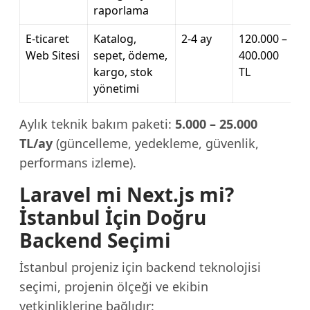
raporlama
E-ticaret
Katalog,
2-4 ay
120.000 –
Web Sitesi
sepet, ödeme,
400.000
kargo, stok
TL
yönetimi
Aylık teknik bakım paketi:
5.000 – 25.000
TL/ay
(güncelleme, yedekleme, güvenlik,
performans izleme).
Laravel mi Next.js mi?
İstanbul İçin Doğru
Backend Seçimi
İstanbul projeniz için backend teknolojisi
seçimi, projenin ölçeği ve ekibin
yetkinliklerine bağlıdır: