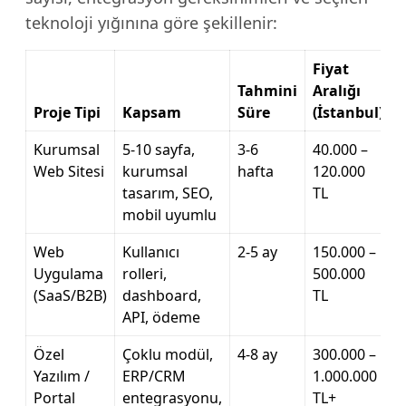
teknoloji yığınına göre şekillenir:
Fiyat
Tahmini
Aralığı
Proje Tipi
Kapsam
Süre
(İstanbul)
Kurumsal
5-10 sayfa,
3-6
40.000 –
Web Sitesi
kurumsal
hafta
120.000
tasarım, SEO,
TL
mobil uyumlu
Web
Kullanıcı
2-5 ay
150.000 –
Uygulama
rolleri,
500.000
(SaaS/B2B)
dashboard,
TL
API, ödeme
Özel
Çoklu modül,
4-8 ay
300.000 –
Yazılım /
ERP/CRM
1.000.000
Portal
entegrasyonu,
TL+