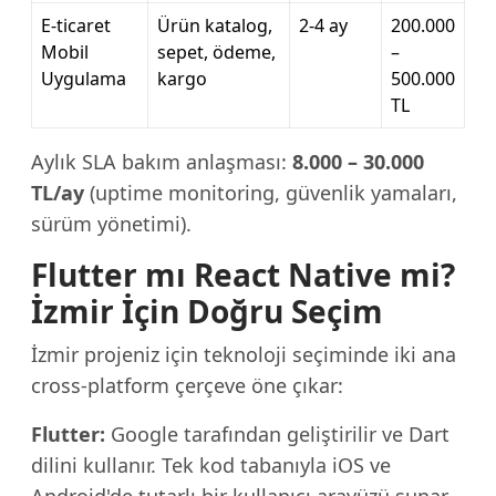
E-ticaret
Ürün katalog,
2-4 ay
200.000
Mobil
sepet, ödeme,
–
Uygulama
kargo
500.000
TL
Aylık SLA bakım anlaşması:
8.000 – 30.000
TL/ay
(uptime monitoring, güvenlik yamaları,
sürüm yönetimi).
Flutter mı React Native mi?
İzmir İçin Doğru Seçim
İzmir projeniz için teknoloji seçiminde iki ana
cross-platform çerçeve öne çıkar:
Flutter:
Google tarafından geliştirilir ve Dart
dilini kullanır. Tek kod tabanıyla iOS ve