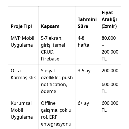
Fiyat
Tahmini
Aralığı
Proje Tipi
Kapsam
Süre
(İzmir)
MVP Mobil
5-7 ekran,
4-8
80.000
Uygulama
giriş, temel
hafta
–
CRUD,
200.000
Firebase
TL
Orta
Sosyal
3-5 ay
200.000
Karmaşıklık
özellikler, push
–
notification,
600.000
ödeme
TL
Kurumsal
Offline
6+ ay
600.000
Mobil
çalışma, çoklu
TL+
Uygulama
rol, ERP
entegrasyonu