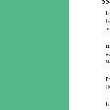
SS
İz
İz
ar
İ
Ev
su
P
He
İ