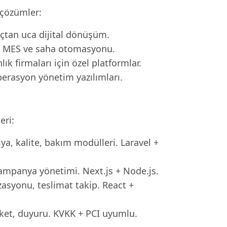
 çözümler:
uçtan uca dijital dönüşüm.
P, MES ve saha otomasyonu.
k firmaları için özel platformlar.
perasyon yönetim yazılımları.
eri:
ya, kalite, bakım modülleri. Laravel +
 kampanya yönetimi. Next.js + Node.js.
zasyonu, teslimat takip. React +
nket, duyuru. KVKK + PCI uyumlu.