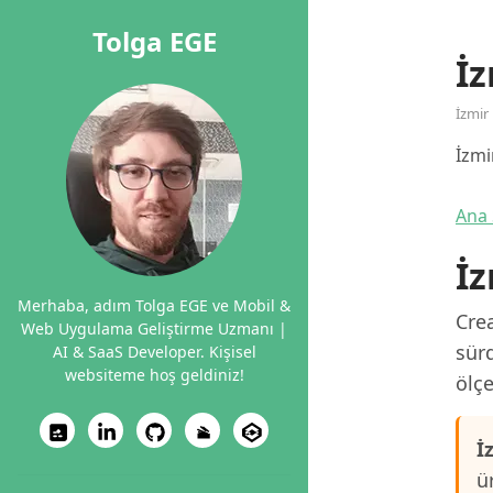
Tolga EGE
İz
İzmir
İzmi
Ana 
İz
Merhaba, adım Tolga EGE ve Mobil &
Crea
Web Uygulama Geliştirme Uzmanı |
sürd
AI & SaaS Developer. Kişisel
websiteme hoş geldiniz!
ölçe
İ
ü