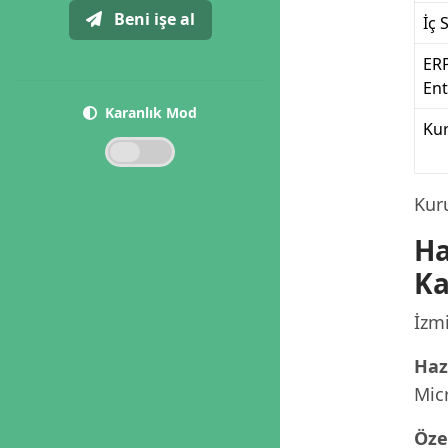
Beni işe al
İç 
ER
En
Karanlık Mod
Ku
Kur
Ha
Ka
İzmi
Haz
Micr
Öze