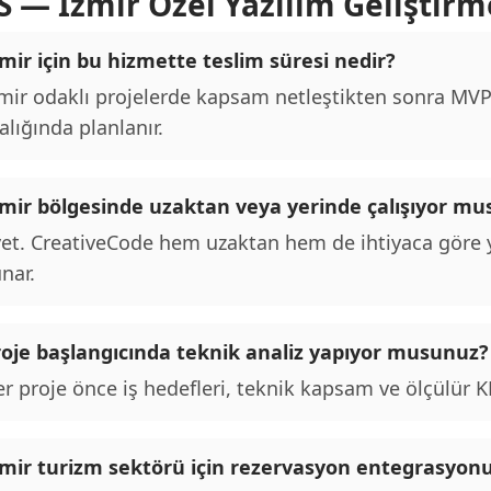
S — İzmir Özel Yazılım Geliştirm
mir için bu hizmette teslim süresi nedir?
mir odaklı projelerde kapsam netleştikten sonra MVP t
alığında planlanır.
zmir bölgesinde uzaktan veya yerinde çalışıyor m
et. CreativeCode hem uzaktan hem de ihtiyaca göre y
nar.
roje başlangıcında teknik analiz yapıyor musunuz?
r proje önce iş hedefleri, teknik kapsam ve ölçülür KPI
zmir turizm sektörü için rezervasyon entegrasyo