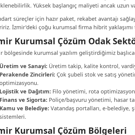
klenebilirlik. Yüksek başlangıç maliyeti ancak uzun 
dart süreçler için hazır paket, rekabet avantajı sağlay
iriz. İzmir'deki çoğu kurumsal firma hibrit yaklaşımı 
mir Kurumsal Çözüm Odak Sektö
r bölgesinde kurumsal yazılım geliştirdiğimiz başlıca
Üretim ve Sanayi:
Üretim takip, kalite kontrol, var
Perakende Zincirleri:
Çok şubeli stok ve satış yönetim
optimizasyonu.
Lojistik ve Dağıtım:
Filo yönetimi, rota optimizasyo
Finans ve Sigorta:
Poliçe/başvuru yönetimi, hasar taki
Kamu ve Belediye:
Vatandaş portalları, e-belediye, 
sistemleri.
mir Kurumsal Çözüm Bölgeleri