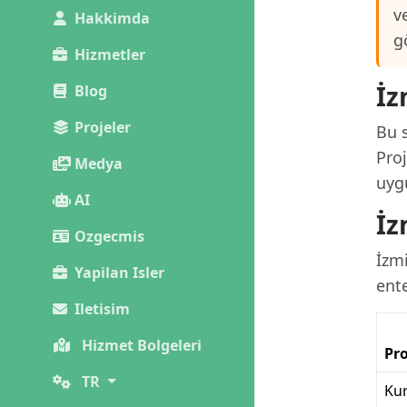
v
Hakkimda
g
Hizmetler
İz
Blog
Projeler
Bu s
Pro
Medya
uygu
AI
İz
Ozgecmis
İzmi
Yapilan Isler
ent
Iletisim
Hizmet Bolgeleri
Pro
TR
Kur