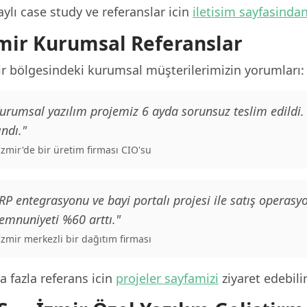
ylı case study ve referanslar icin
iletisim sayfasinda
mir Kurumsal Referanslar
ir bölgesindeki kurumsal müşterilerimizin yorumları:
urumsal yazılım projemiz 6 ayda sorunsuz teslim edildi
ındı."
 İzmir'de bir üretim firması CIO'su
RP entegrasyonu ve bayi portalı projesi ile satış operas
mnuniyeti %60 arttı."
 İzmir merkezli bir dağıtım firması
 fazla referans icin
projeler sayfamizi
ziyaret edebilir