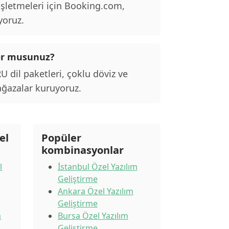
 işletmeleri için Booking.com,
yoruz.
ıyor musunuz?
dil paketleri, çoklu döviz ve
ağazalar kuruyoruz.
el
Popüler
kombinasyonlar
l
İstanbul Özel Yazılım
Geliştirme
Ankara Özel Yazılım
Geliştirme
m
Bursa Özel Yazılım
Geliştirme