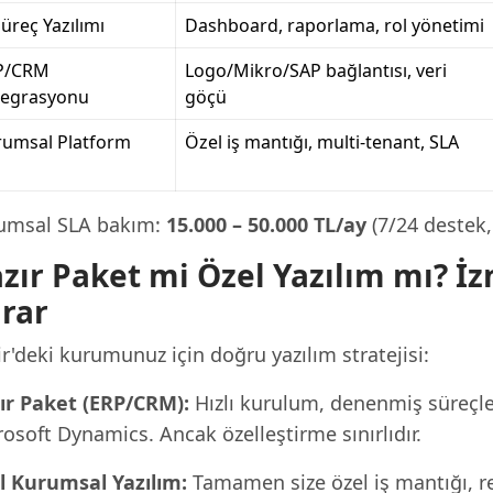
Süreç Yazılımı
Dashboard, raporlama, rol yönetimi
P/CRM
Logo/Mikro/SAP bağlantısı, veri
tegrasyonu
göçü
rumsal Platform
Özel iş mantığı, multi-tenant, SLA
umsal SLA bakım:
15.000 – 50.000 TL/ay
(7/24 destek,
zır Paket mi Özel Yazılım mı? İ
rar
r'deki kurumunuz için doğru yazılım stratejisi:
ır Paket (ERP/CRM):
Hızlı kurulum, denenmiş süreçle
osoft Dynamics. Ancak özelleştirme sınırlıdır.
l Kurumsal Yazılım:
Tamamen size özel iş mantığı, rek