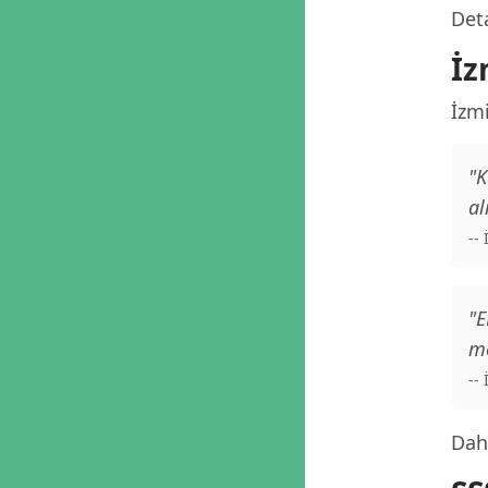
Deta
İz
İzm
"K
al
--
"E
me
--
Daha