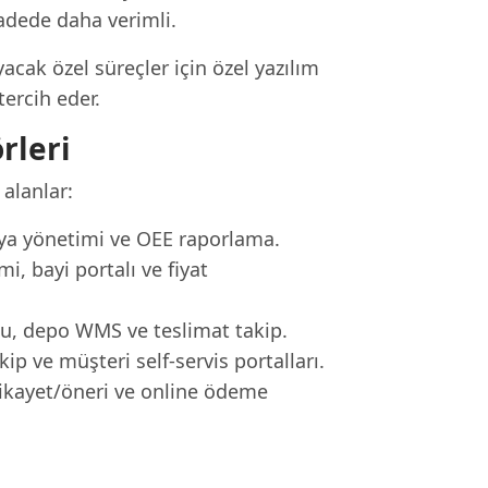
vadede daha verimli.
acak özel süreçler için özel yazılım
tercih eder.
rleri
 alanlar:
diya yönetimi ve OEE raporlama.
i, bayi portalı ve fiyat
nu, depo WMS ve teslimat takip.
p ve müşteri self-servis portalları.
şikayet/öneri ve online ödeme