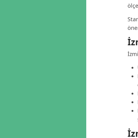
ölçe
Stan
öner
İz
İzmi
İz