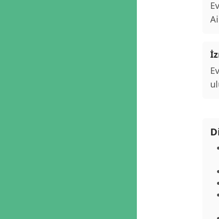
Ev
Ai
İz
Ev
ul
D