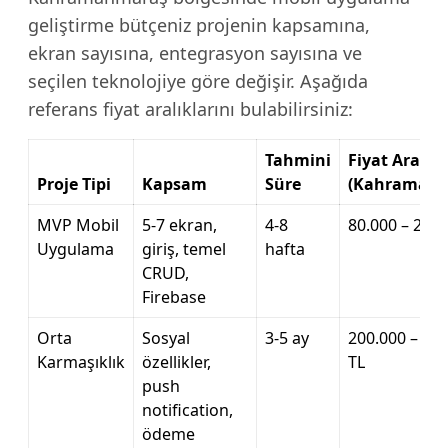
geliştirme bütçeniz projenin kapsamına,
ekran sayısına, entegrasyon sayısına ve
seçilen teknolojiye göre değişir. Aşağıda
referans fiyat aralıklarını bulabilirsiniz:
Tahmini
Fiyat Aralığı
Proje Tipi
Kapsam
Süre
(Kahramanm
MVP Mobil
5-7 ekran,
4-8
80.000 – 200.
Uygulama
giriş, temel
hafta
CRUD,
Firebase
Orta
Sosyal
3-5 ay
200.000 – 60
Karmaşıklık
özellikler,
TL
push
notification,
ödeme