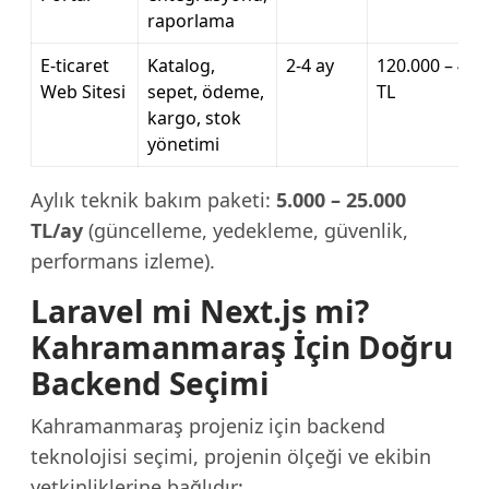
raporlama
E-ticaret
Katalog,
2-4 ay
120.000 – 400
Web Sitesi
sepet, ödeme,
TL
kargo, stok
yönetimi
Aylık teknik bakım paketi:
5.000 – 25.000
TL/ay
(güncelleme, yedekleme, güvenlik,
performans izleme).
Laravel mi Next.js mi?
Kahramanmaraş İçin Doğru
Backend Seçimi
Kahramanmaraş projeniz için backend
teknolojisi seçimi, projenin ölçeği ve ekibin
yetkinliklerine bağlıdır: