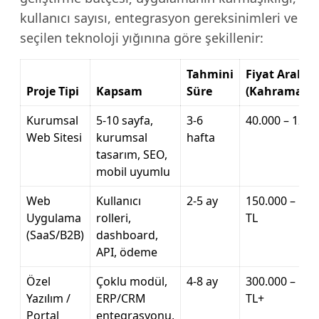
kullanıcı sayısı, entegrasyon gereksinimleri ve
seçilen teknoloji yığınına göre şekillenir:
Tahmini
Fiyat Aralığı
Proje Tipi
Kapsam
Süre
(Kahramanm
Kurumsal
5-10 sayfa,
3-6
40.000 – 120.
Web Sitesi
kurumsal
hafta
tasarım, SEO,
mobil uyumlu
Web
Kullanıcı
2-5 ay
150.000 – 500
Uygulama
rolleri,
TL
(SaaS/B2B)
dashboard,
API, ödeme
Özel
Çoklu modül,
4-8 ay
300.000 – 1.0
Yazılım /
ERP/CRM
TL+
Portal
entegrasyonu,