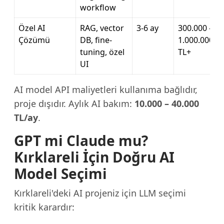
workflow
Özel AI
RAG, vector
3-6 ay
300.000 –
Çözümü
DB, fine-
1.000.000
tuning, özel
TL+
UI
AI model API maliyetleri kullanıma bağlıdır,
proje dışıdır. Aylık AI bakım:
10.000 – 40.000
TL/ay
.
GPT mi Claude mu?
Kırklareli İçin Doğru AI
Model Seçimi
Kırklareli'deki AI projeniz için LLM seçimi
kritik karardır: