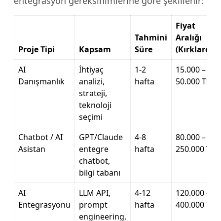
entegrasyon gereksinimlerine göre şekillenir:
Fiyat
Tahmini
Aralığı
Proje Tipi
Kapsam
Süre
(Kırklareli)
AI
İhtiyaç
1-2
15.000 –
Danışmanlık
analizi,
hafta
50.000 TL
strateji,
teknoloji
seçimi
Chatbot / AI
GPT/Claude
4-8
80.000 –
Asistan
entegre
hafta
250.000 TL
chatbot,
bilgi tabanı
AI
LLM API,
4-12
120.000 –
Entegrasyonu
prompt
hafta
400.000 TL
engineering,