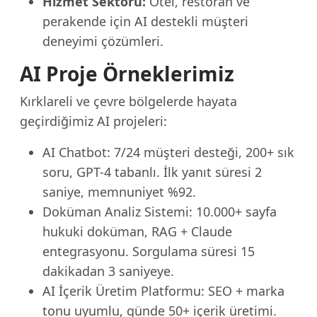
Hizmet Sektörü:
Otel, restoran ve
perakende için AI destekli müşteri
deneyimi çözümleri.
AI Proje Örneklerimiz
Kırklareli ve çevre bölgelerde hayata
geçirdiğimiz AI projeleri:
AI Chatbot: 7/24 müşteri desteği, 200+ sık
soru, GPT-4 tabanlı. İlk yanıt süresi 2
saniye, memnuniyet %92.
Doküman Analiz Sistemi: 10.000+ sayfa
hukuki doküman, RAG + Claude
entegrasyonu. Sorgulama süresi 15
dakikadan 3 saniyeye.
AI İçerik Üretim Platformu: SEO + marka
tonu uyumlu, günde 50+ içerik üretimi.