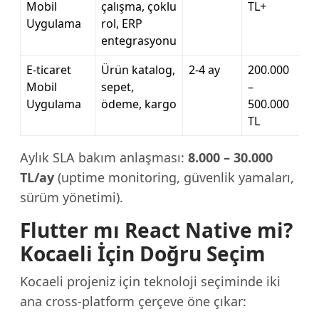
Mobil
çalışma, çoklu
TL+
Uygulama
rol, ERP
entegrasyonu
E-ticaret
Ürün katalog,
2-4 ay
200.000
Mobil
sepet,
–
Uygulama
ödeme, kargo
500.000
TL
Aylık SLA bakım anlaşması:
8.000 – 30.000
TL/ay
(uptime monitoring, güvenlik yamaları,
sürüm yönetimi).
Flutter mı React Native mi?
Kocaeli İçin Doğru Seçim
Kocaeli projeniz için teknoloji seçiminde iki
ana cross-platform çerçeve öne çıkar: