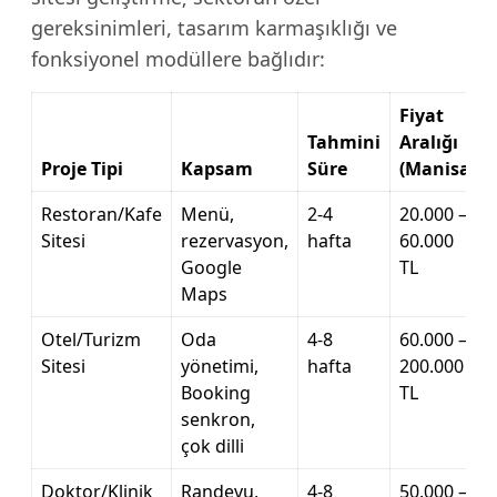
gereksinimleri, tasarım karmaşıklığı ve
fonksiyonel modüllere bağlıdır:
Fiyat
Tahmini
Aralığı
Proje Tipi
Kapsam
Süre
(Manisa)
Restoran/Kafe
Menü,
2-4
20.000 –
Sitesi
rezervasyon,
hafta
60.000
Google
TL
Maps
Otel/Turizm
Oda
4-8
60.000 –
Sitesi
yönetimi,
hafta
200.000
Booking
TL
senkron,
çok dilli
Doktor/Klinik
Randevu,
4-8
50.000 –