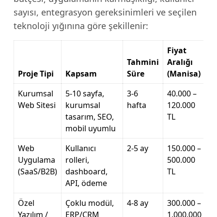
sayısı, entegrasyon gereksinimleri ve seçilen
teknoloji yığınına göre şekillenir:
Fiyat
Tahmini
Aralığı
Proje Tipi
Kapsam
Süre
(Manisa)
Kurumsal
5-10 sayfa,
3-6
40.000 –
Web Sitesi
kurumsal
hafta
120.000
tasarım, SEO,
TL
mobil uyumlu
Web
Kullanıcı
2-5 ay
150.000 –
Uygulama
rolleri,
500.000
(SaaS/B2B)
dashboard,
TL
API, ödeme
Özel
Çoklu modül,
4-8 ay
300.000 –
Yazılım /
ERP/CRM
1.000.000