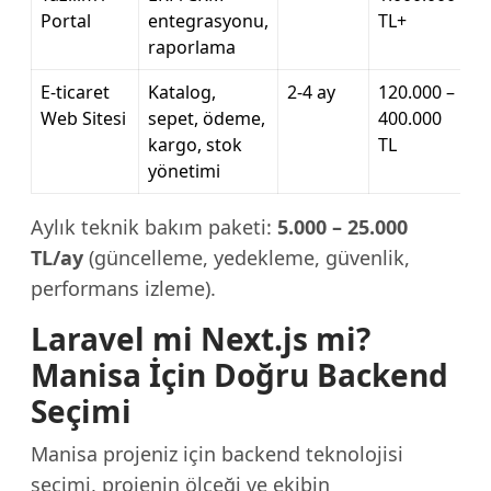
Portal
entegrasyonu,
TL+
raporlama
E-ticaret
Katalog,
2-4 ay
120.000 –
Web Sitesi
sepet, ödeme,
400.000
kargo, stok
TL
yönetimi
Aylık teknik bakım paketi:
5.000 – 25.000
TL/ay
(güncelleme, yedekleme, güvenlik,
performans izleme).
Laravel mi Next.js mi?
Manisa İçin Doğru Backend
Seçimi
Manisa projeniz için backend teknolojisi
seçimi, projenin ölçeği ve ekibin