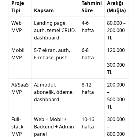
Proje
Tahmini
Aralığı
Tipi
Kapsam
Süre
(Muğla)
Web
Landing page,
4-6
80.000 –
MVP
auth, temel CRUD,
hafta
200.000
dashboard
TL
Mobil
5-7 ekran, auth,
6-8
120.000
MVP
Firebase, push
hafta
–
300.000
TL
AI/SaaS
AI modül,
8-12
200.000
MVP
abonelik, ödeme,
hafta
–
dashboard
500.000
TL
Full-
Web + Mobil +
10-16
300.000
stack
Backend + Admin
hafta
–
MVP
panel
800.000