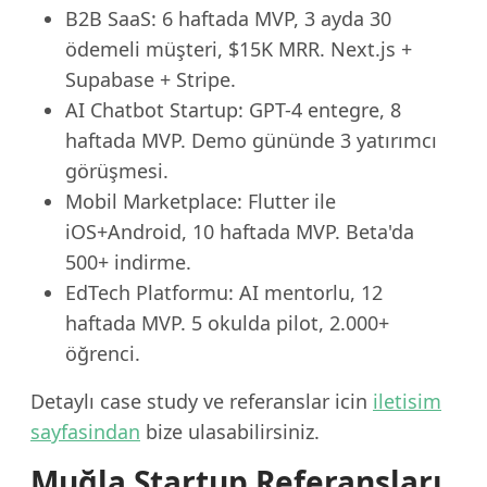
B2B SaaS: 6 haftada MVP, 3 ayda 30
ödemeli müşteri, $15K MRR. Next.js +
Supabase + Stripe.
AI Chatbot Startup: GPT-4 entegre, 8
haftada MVP. Demo gününde 3 yatırımcı
görüşmesi.
Mobil Marketplace: Flutter ile
iOS+Android, 10 haftada MVP. Beta'da
500+ indirme.
EdTech Platformu: AI mentorlu, 12
haftada MVP. 5 okulda pilot, 2.000+
öğrenci.
Detaylı case study ve referanslar icin
iletisim
sayfasindan
bize ulasabilirsiniz.
Muğla Startup Referansları