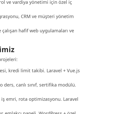
ol ve vardiya yönetimi için özel iç
tegrasyonu, CRM ve müşteri yönetim
 çalışan hafif web uygulamaları ve
imiz
ojeleri:
si, kredi limit takibi. Laravel + Vue.js
ders, canlı sınıf, sertifika modülü.
iş emri, rota optimizasyonu. Laravel
ur, emlakçı paneli. WordPress + özel