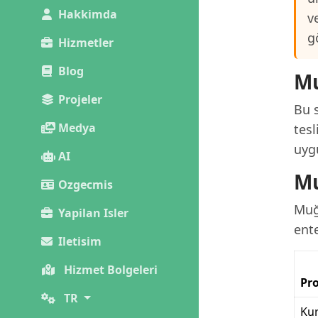
Hakkimda
v
g
Hizmetler
Blog
Mu
Projeler
Bu s
Medya
tesl
uygu
AI
Mu
Ozgecmis
Muğl
Yapilan Isler
ente
Iletisim
Hizmet Bolgeleri
Pro
TR
Kur