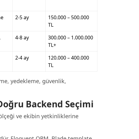
me
2-5 ay
150.000 – 500.000
TL
,
4-8 ay
300.000 – 1.000.000
TL+
2-4 ay
120.000 – 400.000
TL
me, yedekleme, güvenlik,
 Doğru Backend Seçimi
lçeği ve ekibin yetkinliklerine
dür. Eloquent ORM, Blade template