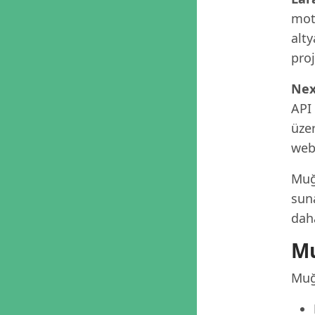
moto
alty
proj
Nex
API
üzer
web 
Muğ
suna
dah
Mu
Muğ