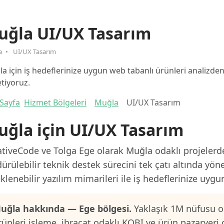
uğla UI/UX Tasarım
a
UI/UX Tasarım
a için iş hedeflerinize uygun web tabanlı ürünleri analizd
tiyoruz.
Sayfa
Hizmet Bölgeleri
Muğla
UI/UX Tasarım
ğla için UI/UX Tasarım
tiveCode ve Tolga Ege olarak Muğla odaklı projelerde
ürülebilir teknik destek sürecini tek çatı altında yön
klenebilir yazılım mimarileri ile iş hedeflerinize uygu
uğla hakkında — Ege bölgesi.
Yaklaşık 1M nüfusu ol
rünleri işleme, ihracat odaklı KOBI ve ürün pazaryeri 