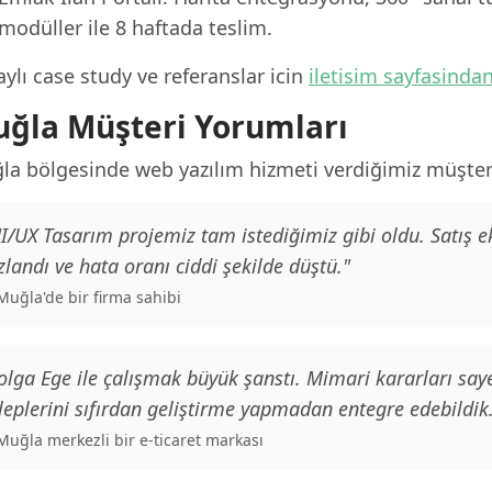
modüller ile 8 haftada teslim.
ylı case study ve referanslar icin
iletisim sayfasinda
ğla Müşteri Yorumları
la bölgesinde web yazılım hizmeti verdiğimiz müşteri
I/UX Tasarım projemiz tam istediğimiz gibi oldu. Satış
zlandı ve hata oranı ciddi şekilde düştü."
 Muğla'de bir firma sahibi
olga Ege ile çalışmak büyük şanstı. Mimari kararları saye
leplerini sıfırdan geliştirme yapmadan entegre edebildik
 Muğla merkezli bir e-ticaret markası