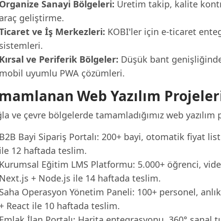
Organize Sanayi Bölgeleri:
Üretim takip, kalite kontr
araç geliştirme.
Ticaret ve İş Merkezleri:
KOBI'ler için e-ticaret en
sistemleri.
Kırsal ve Periferik Bölgeler:
Düşük bant genişliğinde
mobil uyumlu PWA çözümleri.
mamlanan Web Yazılım Projeler
la ve çevre bölgelerde tamamladığımız web yazılım pr
B2B Bayi Sipariş Portalı: 200+ bayi, otomatik fiyat liste
ile 12 haftada teslim.
Kurumsal Eğitim LMS Platformu: 5.000+ öğrenci, video 
Next.js + Node.js ile 14 haftada teslim.
Saha Operasyon Yönetim Paneli: 100+ personel, anlık 
+ React ile 10 haftada teslim.
Emlak İlan Portalı: Harita entegrasyonu, 360° sanal t