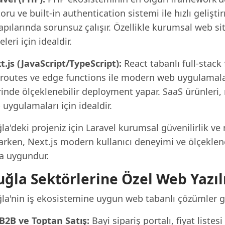
ru ve built-in authentication sistemi ile hızlı geliş
apılarında sorunsuz çalışır. Özellikle kurumsal web sit
eleri için idealdir.
t.js (JavaScript/TypeScript):
React tabanlı full-stack
 routes ve edge functions ile modern web uygulamaları
inde ölçeklenebilir deployment yapar. SaaS ürünleri, 
uygulamaları için idealdir.
la'deki projeniz için Laravel kurumsal güvenilirlik v
rken, Next.js modern kullanıcı deneyimi ve ölçekleneb
a uygundur.
ğla Sektörlerine Özel Web Yazıl
la'nin iş ekosistemine uygun web tabanlı çözümler ge
B2B ve Toptan Satış:
Bayi sipariş portalı, fiyat listes