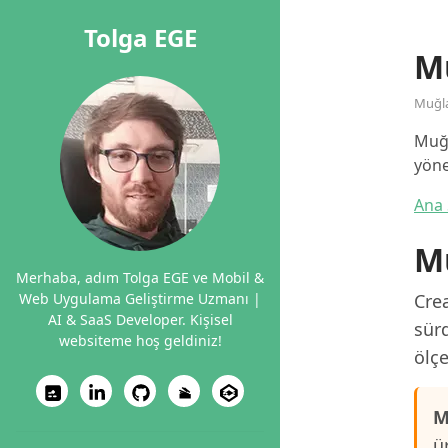
Tolga EGE
M
Muğl
Muğl
yöne
Ana 
Mu
Merhaba, adım Tolga EGE ve Mobil &
Web Uygulama Geliştirme Uzmanı |
Crea
AI & SaaS Developer. Kişisel
sürd
websiteme hoş geldiniz!
ölçe
M
ü