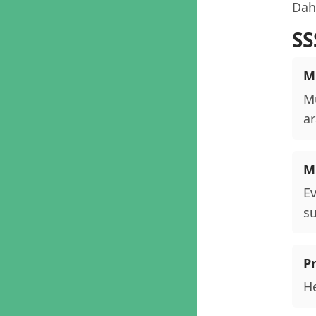
Daha
SS
M
Mu
ar
M
Ev
su
P
He