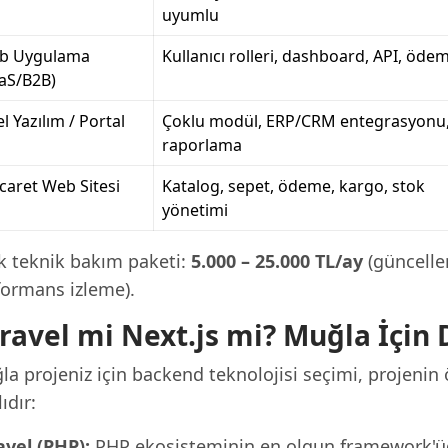
uyumlu
b Uygulama
Kullanıcı rolleri, dashboard, API, öde
aS/B2B)
l Yazılım / Portal
Çoklu modül, ERP/CRM entegrasyonu
raporlama
icaret Web Sitesi
Katalog, sepet, ödeme, kargo, stok
yönetimi
ık teknik bakım paketi:
5.000 – 25.000 TL/ay
(güncelle
formans izleme).
ravel mi Next.js mi? Muğla İçin
a projeniz için backend teknolojisi seçimi, projenin ö
ıdır:
avel (PHP):
PHP ekosisteminin en olgun framework'ü