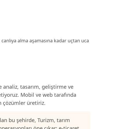
en canlıya alma aşamasına kadar uçtan uca
 analiz, tasarım, geliştirme ve
etiyoruz. Mobil ve web tarafında
n çözümler üretiriz.
an bu şehirde, Turizm, tarım
operasyonları öne çıkar; e-ticaret