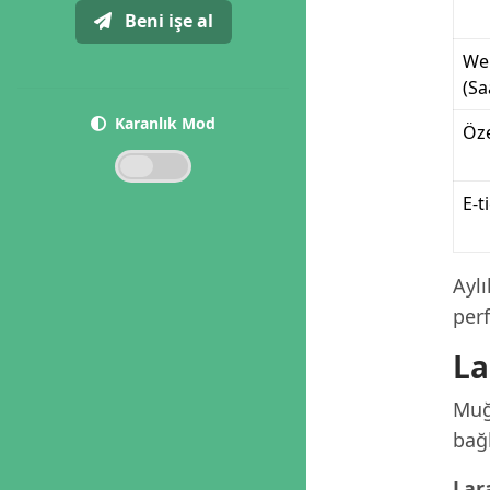
Beni işe al
We
(Sa
Karanlık Mod
Öze
E-t
Ayl
per
La
Muğl
bağl
Lar