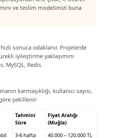
samını ve teslim modelimizi buna
 hızlı sonuca odaklanır. Projelerde
ürekli iyileştirme yaklaşımını
js, MySQL, Redis.
anın karmaşıklığı, kullanıcı sayısı,
öre şekillenir:
Tahmini
Fiyat Aralığı
Süre
(Muğla)
bil
3-6 hafta
40.000 – 120.000 TL