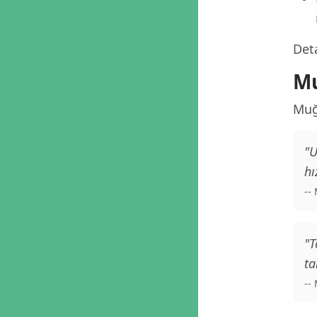
Deta
Mu
Muğ
"U
hı
--
"T
ta
--