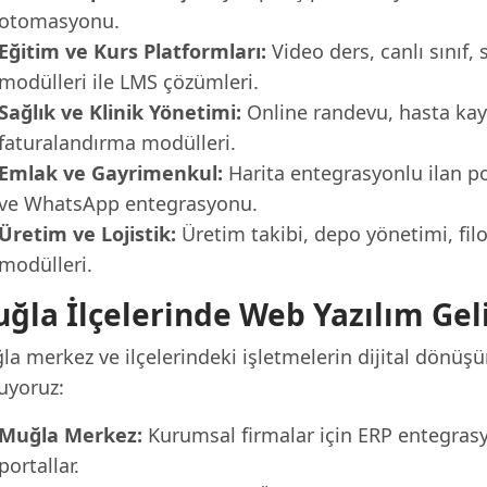
otomasyonu.
Eğitim ve Kurs Platformları:
Video ders, canlı sınıf, 
modülleri ile LMS çözümleri.
Sağlık ve Klinik Yönetimi:
Online randevu, hasta kayıt
faturalandırma modülleri.
Emlak ve Gayrimenkul:
Harita entegrasyonlu ilan por
ve WhatsApp entegrasyonu.
Üretim ve Lojistik:
Üretim takibi, depo yönetimi, fil
modülleri.
ğla İlçelerinde Web Yazılım Gel
la merkez ve ilçelerindeki işletmelerin dijital dönüş
uyoruz:
Muğla Merkez:
Kurumsal firmalar için ERP entegras
portallar.