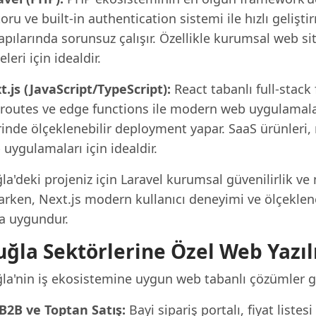
ru ve built-in authentication sistemi ile hızlı geliş
apılarında sorunsuz çalışır. Özellikle kurumsal web sit
eleri için idealdir.
t.js (JavaScript/TypeScript):
React tabanlı full-stack
 routes ve edge functions ile modern web uygulamaları
inde ölçeklenebilir deployment yapar. SaaS ürünleri, 
uygulamaları için idealdir.
la'deki projeniz için Laravel kurumsal güvenilirlik v
rken, Next.js modern kullanıcı deneyimi ve ölçekleneb
a uygundur.
ğla Sektörlerine Özel Web Yazıl
la'nin iş ekosistemine uygun web tabanlı çözümler ge
B2B ve Toptan Satış:
Bayi sipariş portalı, fiyat listes