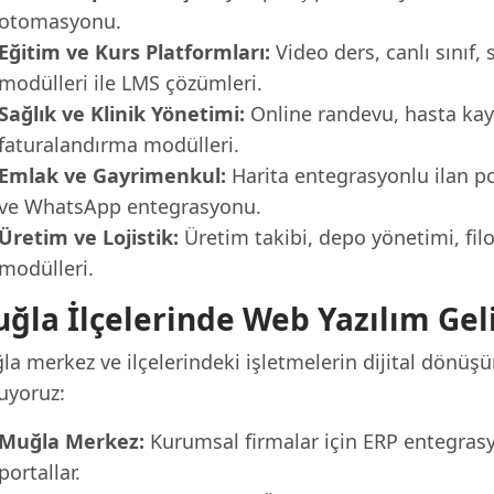
otomasyonu.
Eğitim ve Kurs Platformları:
Video ders, canlı sınıf, 
modülleri ile LMS çözümleri.
Sağlık ve Klinik Yönetimi:
Online randevu, hasta kayıt
faturalandırma modülleri.
Emlak ve Gayrimenkul:
Harita entegrasyonlu ilan por
ve WhatsApp entegrasyonu.
Üretim ve Lojistik:
Üretim takibi, depo yönetimi, fil
modülleri.
ğla İlçelerinde Web Yazılım Gel
la merkez ve ilçelerindeki işletmelerin dijital dönüş
uyoruz:
Muğla Merkez:
Kurumsal firmalar için ERP entegras
portallar.