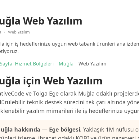
uğla Web Yazılım
a
Web Yazılım
a için iş hedeflerinize uygun web tabanlı ürünleri analizd
tiyoruz.
Sayfa
Hizmet Bölgeleri
Muğla
Web Yazılım
ğla için Web Yazılım
tiveCode ve Tolga Ege olarak Muğla odaklı projelerde
ürülebilir teknik destek sürecini tek çatı altında yön
klenebilir yazılım mimarileri ile iş hedeflerinize uygu
uğla hakkında — Ege bölgesi.
Yaklaşık 1M nüfusu ol
rünleri işleme, ihracat odaklı KOBI ve ürün pazaryeri 