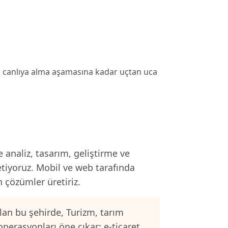
en canlıya alma aşamasına kadar uçtan uca
 analiz, tasarım, geliştirme ve
etiyoruz. Mobil ve web tarafında
n çözümler üretiriz.
an bu şehirde, Turizm, tarım
operasyonları öne çıkar; e-ticaret