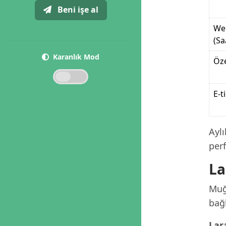
Beni işe al
We
(Sa
Karanlık Mod
Öze
E-t
Ayl
per
La
Muğl
bağl
Lar