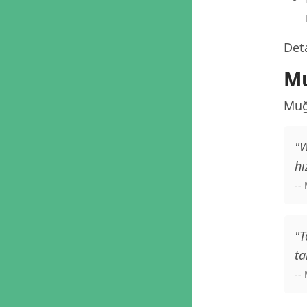
Deta
Mu
Muğ
"W
hı
--
"T
ta
--