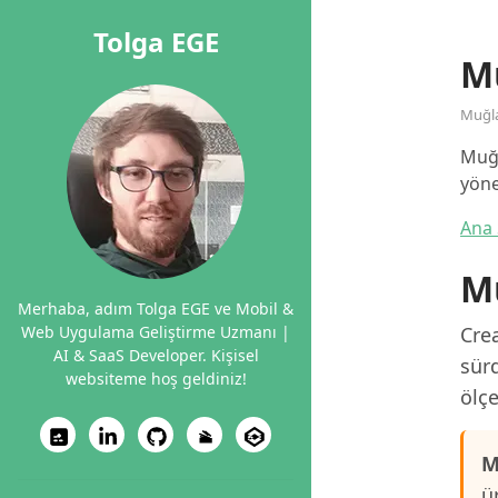
Tolga EGE
M
Muğl
Muğl
yöne
Ana 
Mu
Merhaba, adım Tolga EGE ve Mobil &
Web Uygulama Geliştirme Uzmanı |
Crea
AI & SaaS Developer. Kişisel
sürd
websiteme hoş geldiniz!
ölçe
M
ü