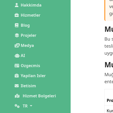
Hakkimda
v
g
Hizmetler
Blog
Mu
Projeler
Bu s
Medya
tesl
uygu
AI
Mu
Ozgecmis
Muğl
Yapilan Isler
ente
Iletisim
Hizmet Bolgeleri
Pro
TR
Kur