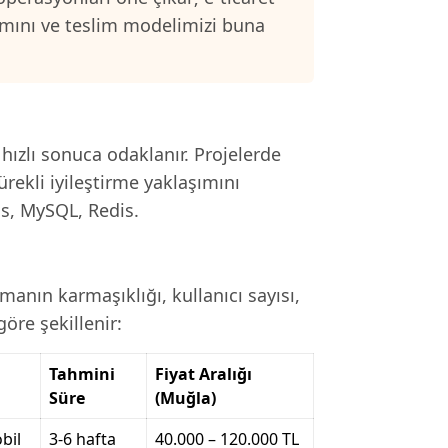
samını ve teslim modelimizi buna
 hızlı sonuca odaklanır. Projelerde
ürekli iyileştirme yaklaşımını
js, MySQL, Redis.
anın karmaşıklığı, kullanıcı sayısı,
öre şekillenir:
Tahmini
Fiyat Aralığı
Süre
(Muğla)
bil
3-6 hafta
40.000 – 120.000 TL