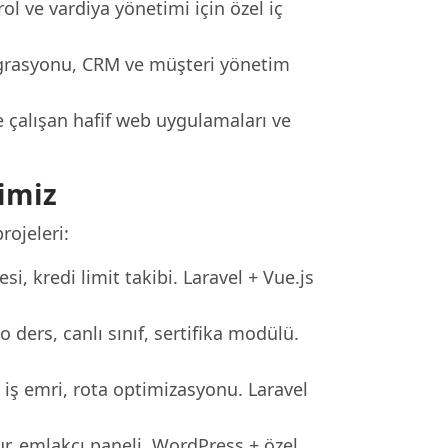
ol ve vardiya yönetimi için özel iç
tegrasyonu, CRM ve müşteri yönetim
 çalışan hafif web uygulamaları ve
imiz
ojeleri:
si, kredi limit takibi. Laravel + Vue.js
ders, canlı sınıf, sertifika modülü.
iş emri, rota optimizasyonu. Laravel
ur, emlakçı paneli. WordPress + özel