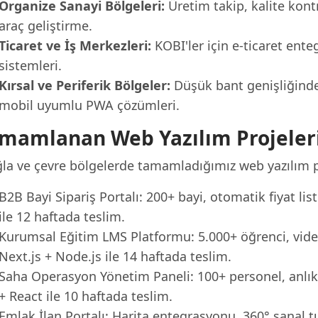
Organize Sanayi Bölgeleri:
Üretim takip, kalite kontr
araç geliştirme.
Ticaret ve İş Merkezleri:
KOBI'ler için e-ticaret en
sistemleri.
Kırsal ve Periferik Bölgeler:
Düşük bant genişliğinde
mobil uyumlu PWA çözümleri.
mamlanan Web Yazılım Projeler
la ve çevre bölgelerde tamamladığımız web yazılım pr
B2B Bayi Sipariş Portalı: 200+ bayi, otomatik fiyat liste
ile 12 haftada teslim.
Kurumsal Eğitim LMS Platformu: 5.000+ öğrenci, video 
Next.js + Node.js ile 14 haftada teslim.
Saha Operasyon Yönetim Paneli: 100+ personel, anlık 
+ React ile 10 haftada teslim.
Emlak İlan Portalı: Harita entegrasyonu, 360° sanal t