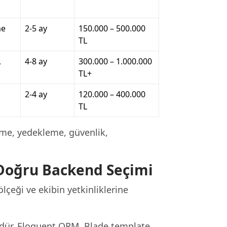
me
2-5 ay
150.000 – 500.000
TL
,
4-8 ay
300.000 – 1.000.000
TL+
2-4 ay
120.000 – 400.000
TL
me, yedekleme, güvenlik,
 Doğru Backend Seçimi
lçeği ve ekibin yetkinliklerine
dür. Eloquent ORM, Blade template