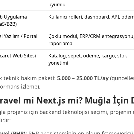
uyumlu
b Uygulama
Kullanıcı rolleri, dashboard, API, öde
aS/B2B)
l Yazılım / Portal
Çoklu modül, ERP/CRM entegrasyonu
raporlama
icaret Web Sitesi
Katalog, sepet, ödeme, kargo, stok
yönetimi
ık teknik bakım paketi:
5.000 – 25.000 TL/ay
(güncelle
formans izleme).
ravel mi Next.js mi? Muğla İçin
a projeniz için backend teknolojisi seçimi, projenin ö
ıdır:
avel (PHP):
PHP ekosisteminin en olgun framework'ü