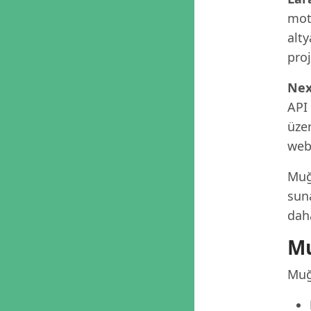
moto
alty
proj
Nex
API
üzer
web 
Muğ
suna
dah
Mu
Muğ