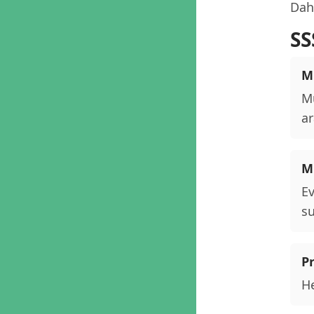
Daha
SS
M
Mu
ar
M
Ev
su
P
He