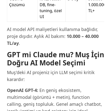
Çözümü
DB, fine-
1.000.000
tuning, özel
TL+
UI
AI model API maliyetleri kullanıma bağlıdır,
proje dışıdır. Aylık AI bakım:
10.000 – 40.000
TL/ay
.
GPT mi Claude mu? Muş İçin
Doğru AI Model Seçimi
Muş'deki AI projeniz için LLM seçimi kritik
karardır:
OpenAI GPT-4:
En geniş ekosistem,
multimodal (görüntü + metin), function
calling, geniş topluluk. Genel amaçlı chatbot,