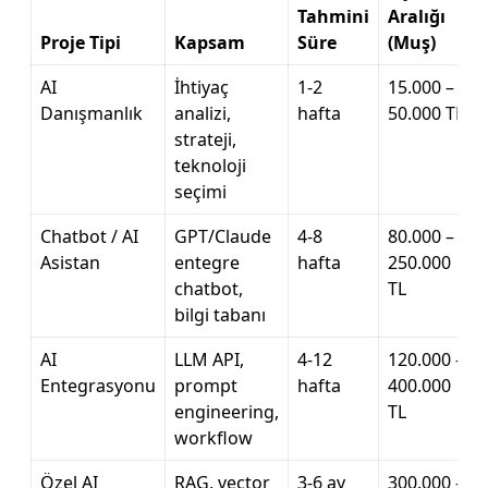
Tahmini
Aralığı
Proje Tipi
Kapsam
Süre
(Muş)
AI
İhtiyaç
1-2
15.000 –
Danışmanlık
analizi,
hafta
50.000 TL
strateji,
teknoloji
seçimi
Chatbot / AI
GPT/Claude
4-8
80.000 –
Asistan
entegre
hafta
250.000
chatbot,
TL
bilgi tabanı
AI
LLM API,
4-12
120.000 –
Entegrasyonu
prompt
hafta
400.000
engineering,
TL
workflow
Özel AI
RAG, vector
3-6 ay
300.000 –