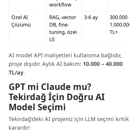
workflow
Özel AI
RAG, vector
3-6 ay
300.000 –
Çözümü
DB, fine-
1.000.000
tuning, özel
TL+
UI
AI model API maliyetleri kullanıma bağlıdır,
proje dışıdır. Aylık AI bakım:
10.000 – 40.000
TL/ay
.
GPT mi Claude mu?
Tekirdağ İçin Doğru AI
Model Seçimi
Tekirdağ'deki AI projeniz için LLM seçimi kritik
karardır: