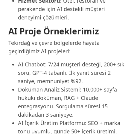
Hizmet Sektörü:
Otel, restoran ve
perakende için AI destekli müşteri
deneyimi çözümleri.
AI Proje Örneklerimiz
Tekirdağ ve çevre bölgelerde hayata
geçirdiğimiz AI projeleri:
AI Chatbot: 7/24 müşteri desteği, 200+ sık
soru, GPT-4 tabanlı. İlk yanıt süresi 2
saniye, memnuniyet %92.
Doküman Analiz Sistemi: 10.000+ sayfa
hukuki doküman, RAG + Claude
entegrasyonu. Sorgulama süresi 15
dakikadan 3 saniyeye.
AI İçerik Üretim Platformu: SEO + marka
tonu uyumlu, günde 50+ içerik üretimi.