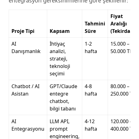
entegrasyon gereksinimlerine göre şekillenir:
Fiyat
Tahmini
Aralığı
Proje Tipi
Kapsam
Süre
(Tekirdağ)
AI
İhtiyaç
1-2
15.000 –
Danışmanlık
analizi,
hafta
50.000 TL
strateji,
teknoloji
seçimi
Chatbot / AI
GPT/Claude
4-8
80.000 –
Asistan
entegre
hafta
250.000 TL
chatbot,
bilgi tabanı
AI
LLM API,
4-12
120.000 –
Entegrasyonu
prompt
hafta
400.000 TL
engineering,