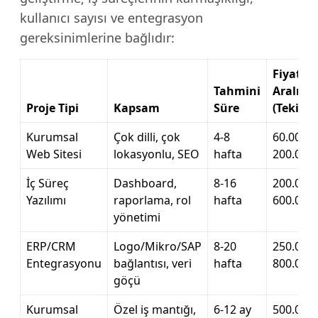
kullanıcı sayısı ve entegrasyon
gereksinimlerine bağlıdır:
Fiyat
Tahmini
Aralığı
Proje Tipi
Kapsam
Süre
(Tekirda
Kurumsal
Çok dilli, çok
4-8
60.000 –
Web Sitesi
lokasyonlu, SEO
hafta
200.000 
İç Süreç
Dashboard,
8-16
200.000 
Yazılımı
raporlama, rol
hafta
600.000 
yönetimi
ERP/CRM
Logo/Mikro/SAP
8-20
250.000 
Entegrasyonu
bağlantısı, veri
hafta
800.000 
göçü
Kurumsal
Özel iş mantığı,
6-12 ay
500.000 