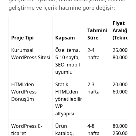
geliştirme ve içerik hacmine göre değişir:
Fiyat
Tahmini
Aralığı
Proje Tipi
Kapsam
Süre
(Tekirdağ
Kurumsal
Özel tema,
2-4
25.000 –
WordPress Sitesi
5-10 sayfa,
hafta
80.000 TL
SEO, mobil
uyumlu
HTML'den
Statik
2-3
20.000 –
WordPress
HTML'den
hafta
60.000 TL
Dönüşüm
yönetilebilir
WP
altyapısı
WordPress E-
Ürün
4-8
80.000 –
ticaret
katalog,
hafta
250.000 T