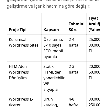
geliştirme ve içerik hacmine göre değişir:
Fiyat
Tahmini
Aralığı
Proje Tipi
Kapsam
Süre
(Yalova)
Kurumsal
Özel tema,
2-4
25.000 –
WordPress Sitesi
5-10 sayfa,
hafta
80.000
SEO, mobil
TL
uyumlu
HTML'den
Statik
2-3
20.000 –
WordPress
HTML'den
hafta
60.000
Dönüşüm
yönetilebilir
TL
WP
altyapısı
WordPress E-
Ürün
4-8
80.000 –
ticaret
katalog,
hafta
250.000