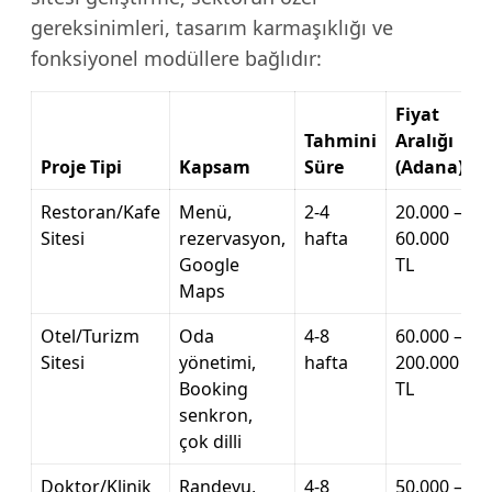
gereksinimleri, tasarım karmaşıklığı ve
fonksiyonel modüllere bağlıdır:
Fiyat
Tahmini
Aralığı
Proje Tipi
Kapsam
Süre
(Adana)
Restoran/Kafe
Menü,
2-4
20.000 –
Sitesi
rezervasyon,
hafta
60.000
Google
TL
Maps
Otel/Turizm
Oda
4-8
60.000 –
Sitesi
yönetimi,
hafta
200.000
Booking
TL
senkron,
çok dilli
Doktor/Klinik
Randevu,
4-8
50.000 –