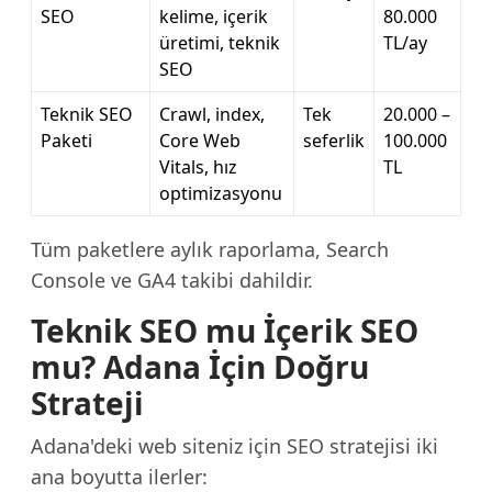
SEO
kelime, içerik
80.000
üretimi, teknik
TL/ay
SEO
Teknik SEO
Crawl, index,
Tek
20.000 –
Paketi
Core Web
seferlik
100.000
Vitals, hız
TL
optimizasyonu
Tüm paketlere aylık raporlama, Search
Console ve GA4 takibi dahildir.
Teknik SEO mu İçerik SEO
mu? Adana İçin Doğru
Strateji
Adana'deki web siteniz için SEO stratejisi iki
ana boyutta ilerler: