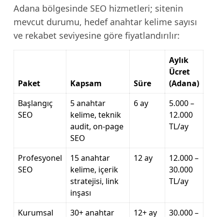
Adana bölgesinde SEO hizmetleri; sitenin
mevcut durumu, hedef anahtar kelime sayısı
ve rekabet seviyesine göre fiyatlandırılır:
Aylık
Ücret
Paket
Kapsam
Süre
(Adana)
Başlangıç
5 anahtar
6 ay
5.000 –
SEO
kelime, teknik
12.000
audit, on-page
TL/ay
SEO
Profesyonel
15 anahtar
12 ay
12.000 –
SEO
kelime, içerik
30.000
stratejisi, link
TL/ay
inşası
Kurumsal
30+ anahtar
12+ ay
30.000 –