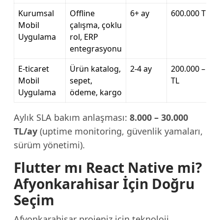
Kurumsal
Offline
6+ ay
600.000 TL+
Mobil
çalışma, çoklu
Uygulama
rol, ERP
entegrasyonu
E-ticaret
Ürün katalog,
2-4 ay
200.000 – 50
Mobil
sepet,
TL
Uygulama
ödeme, kargo
Aylık SLA bakım anlaşması:
8.000 – 30.000
TL/ay
(uptime monitoring, güvenlik yamaları,
sürüm yönetimi).
Flutter mı React Native mi?
Afyonkarahisar İçin Doğru
Seçim
Afyonkarahisar projeniz için teknoloji