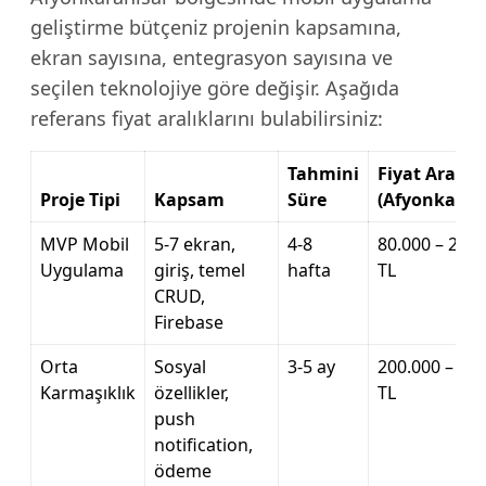
geliştirme bütçeniz projenin kapsamına,
ekran sayısına, entegrasyon sayısına ve
seçilen teknolojiye göre değişir. Aşağıda
referans fiyat aralıklarını bulabilirsiniz:
Tahmini
Fiyat Aralığı
Proje Tipi
Kapsam
Süre
(Afyonkarah
MVP Mobil
5-7 ekran,
4-8
80.000 – 200.
Uygulama
giriş, temel
hafta
TL
CRUD,
Firebase
Orta
Sosyal
3-5 ay
200.000 – 60
Karmaşıklık
özellikler,
TL
push
notification,
ödeme