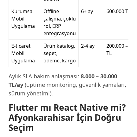
Kurumsal
Offline
6+ ay
600.000 TL+
Mobil
çalışma, çoklu
Uygulama
rol, ERP
entegrasyonu
E-ticaret
Ürün katalog,
2-4 ay
200.000 – 50
Mobil
sepet,
TL
Uygulama
ödeme, kargo
Aylık SLA bakım anlaşması:
8.000 – 30.000
TL/ay
(uptime monitoring, güvenlik yamaları,
sürüm yönetimi).
Flutter mı React Native mi?
Afyonkarahisar İçin Doğru
Seçim