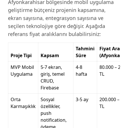
Afyonkarahisar bölgesinde mobil uygulama
geliştirme bütçeniz projenin kapsamına,
ekran sayısına, entegrasyon sayısına ve
seçilen teknolojiye göre değişir. Aşağıda
referans fiyat aralıklarını bulabilirsiniz:
Tahmini
Fiyat Aralığı
Proje Tipi
Kapsam
Süre
(Afyonkarah
MVP Mobil
5-7 ekran,
4-8
80.000 – 200.
Uygulama
giriş, temel
hafta
TL
CRUD,
Firebase
Orta
Sosyal
3-5 ay
200.000 – 60
Karmaşıklık
özellikler,
TL
push
notification,
ödeme