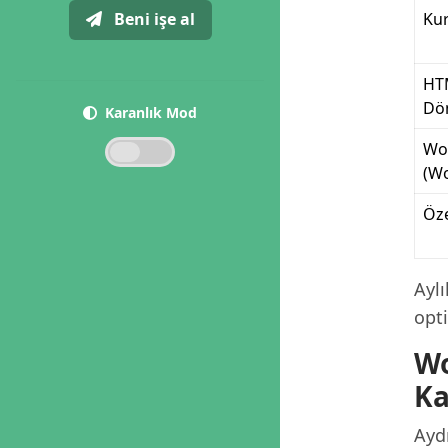
Beni işe al
Kur
HT
Dö
Karanlık Mod
Wor
(W
Öze
Ayl
opt
Wo
Ka
Aydı