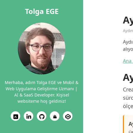
Tolga EGE
A
Aydın
Aydı
alıy
Ana 
A
Merhaba, adım Tolga EGE ve Mobil &
Web Uygulama Geliştirme Uzmanı |
Crea
AI & SaaS Developer. Kişisel
sürd
websiteme hoş geldiniz!
ölçe
A
ü