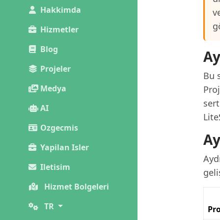
Hakkimda
v
g
Hizmetler
Blog
Ay
Projeler
Bu s
Medya
Pro
sert
AI
Lit
Ozgecmis
Ay
Yapilan Isler
Aydı
Iletisim
geli
Hizmet Bolgeleri
TR
Pro