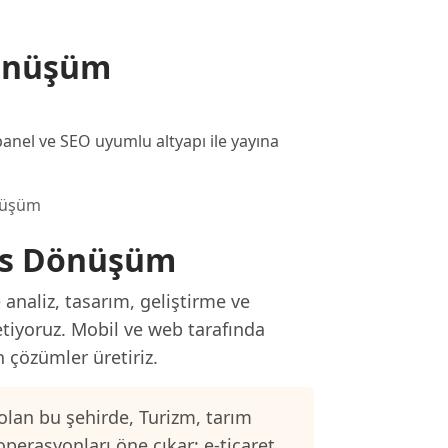
önüşüm
 panel ve SEO uyumlu altyapı ile yayına
nüşüm
ss Dönüşüm
analiz, tasarım, geliştirme ve
etiyoruz. Mobil ve web tarafında
n çözümler üretiriz.
olan bu şehirde, Turizm, tarım
operasyonları öne çıkar; e-ticaret