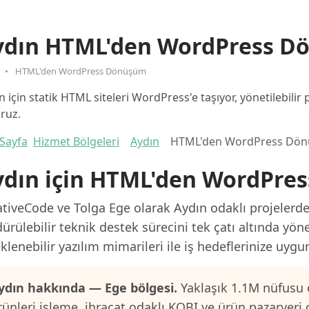
ydın HTML'den WordPress D
HTML'den WordPress Dönüşüm
n için statik HTML siteleri WordPress'e taşıyor, yönetilebilir
oruz.
Sayfa
Hizmet Bölgeleri
Aydın
HTML'den WordPress Dö
ydın için HTML'den WordPre
tiveCode ve Tolga Ege olarak Aydın odaklı projelerde 
ürülebilir teknik destek sürecini tek çatı altında yön
klenebilir yazılım mimarileri ile iş hedeflerinize uygu
ydın hakkında — Ege bölgesi.
Yaklaşık 1.1M nüfusu 
rünleri işleme, ihracat odaklı KOBI ve ürün pazaryeri 