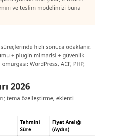
samını ve teslim modelimizi buna
ı süreçlerinde hızlı sonuca odaklanır.
umu + plugin mimarisi + güvenlik
ji omurgası: WordPress, ACF, PHP,
rı 2026
ı; tema özelleştirme, eklenti
Tahmini
Fiyat Aralığı
Süre
(Aydın)