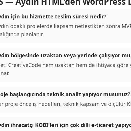
S — Aydın HTML'den WordPress
dın için bu hizmette teslim süresi nedir?
dın odaklı projelerde kapsam netleştikten sonra MVP 
alığında planlanır.
ydın bölgesinde uzaktan veya yerinde çalışıyor m
et. CreativeCode hem uzaktan hem de ihtiyaca göre y
nar.
roje başlangıcında teknik analiz yapıyor musunuz?
r proje önce iş hedefleri, teknik kapsam ve ölçülür KPI
dın ihracatçı KOBI'leri için çok dilli e-ticaret yap