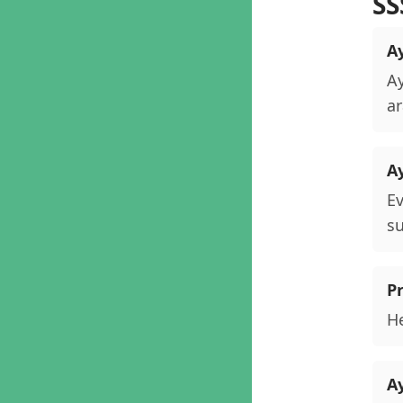
SS
Ay
Ay
ar
A
Ev
su
P
He
Ay