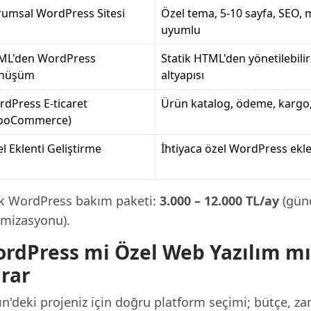
umsal WordPress Sitesi
Özel tema, 5-10 sayfa, SEO, 
uyumlu
ML'den WordPress
Statik HTML'den yönetilebili
nüşüm
altyapısı
dPress E-ticaret
Ürün katalog, ödeme, kargo,
ooCommerce)
l Eklenti Geliştirme
İhtiyaca özel WordPress ekle
ık WordPress bakım paketi:
3.000 – 12.000 TL/ay
(günc
imizasyonu).
rdPress mi Özel Web Yazılım mı
rar
n'deki projeniz için doğru platform seçimi; bütçe, za