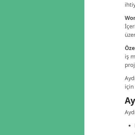
ihti
Wor
İçer
üzer
Öze
iş m
proj
Aydı
için
Ay
Aydı