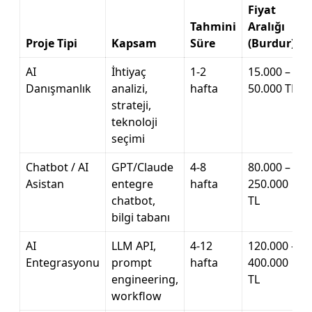
Fiyat
Tahmini
Aralığı
Proje Tipi
Kapsam
Süre
(Burdur)
AI
İhtiyaç
1-2
15.000 –
Danışmanlık
analizi,
hafta
50.000 TL
strateji,
teknoloji
seçimi
Chatbot / AI
GPT/Claude
4-8
80.000 –
Asistan
entegre
hafta
250.000
chatbot,
TL
bilgi tabanı
AI
LLM API,
4-12
120.000 –
Entegrasyonu
prompt
hafta
400.000
engineering,
TL
workflow