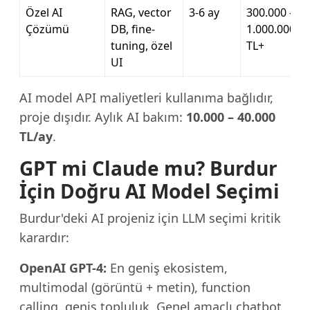
Özel AI
RAG, vector
3-6 ay
300.000 –
Çözümü
DB, fine-
1.000.000
tuning, özel
TL+
UI
AI model API maliyetleri kullanıma bağlıdır,
proje dışıdır. Aylık AI bakım:
10.000 – 40.000
TL/ay
.
GPT mi Claude mu? Burdur
İçin Doğru AI Model Seçimi
Burdur'deki AI projeniz için LLM seçimi kritik
karardır:
OpenAI GPT-4:
En geniş ekosistem,
multimodal (görüntü + metin), function
calling, geniş topluluk. Genel amaçlı chatbot,